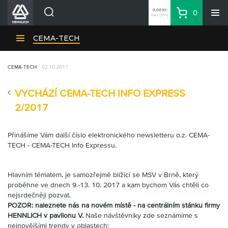
0,00 Kč
0
bez DPH
Košík
Hledat
Divize HENNLICH
CEMA-TECH
Produkty
CEMA-TECH
02.10.2017
Aktuality
Blog
VYCHÁZÍ CEMA-TECH INFO EXPRESS
Kariéra
2/2017
O firmě
Přinášíme Vám další číslo elektronického newsletteru o.z. CEMA-
Kontakty
TECH - CEMA-TECH Info Expressu.
CS
Přihlásit se
Hlavním tématem, je samozřejmě blížící se MSV v Brně, který
CZK
proběhne ve dnech 9.-13. 10. 2017 a kam bychom Vás chtěli co
nejsrdečněji pozvat.
Nákupní seznam
POZOR: naleznete nás na novém místě - na centrálním stánku firmy
HENNLICH v pavilonu V.
Naše návštěvníky zde seznámíme s
nejnovějšími trendy v oblastech: