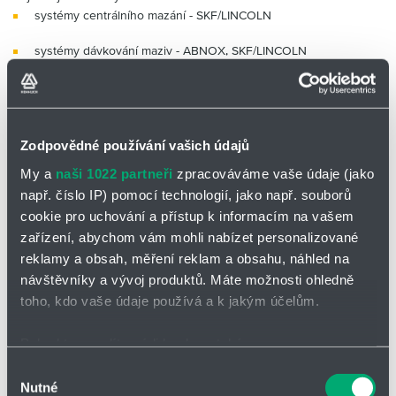
Partner
Zone
systémy centrálního mazání - SKF/LINCOLN
systémy dávkování maziv - ABNOX, SKF/LINCOLN
systémy aplikace maziv na plochy - RAZIOL, SKF/LINCOLN
mazací technika
Zodpovědné používání vašich údajů
maziva
My a
naši 1022 partneři
zpracováváme vaše údaje (jako
Přejeme příjemné čtení. Kolektiv o.z.
CEMA-TECH
např. číslo IP) pomocí technologií, jako např. souborů
cookie pro uchování a přístup k informacím na vašem
zařízení, abychom vám mohli nabízet personalizované
reklamy a obsah, měření reklam a obsahu, náhled na
Těšíme se na spolupráci s Vámi
návštěvníky a vývoj produktů. Máte možnosti ohledně
Ing. Milan Dvořák
toho, kdo vaše údaje používá a k jakým účelům.
Vedoucí divize
Pokud to povolíte, rádi bychom také:
dvorak@hennlich.cz
Shromažďovali informace o vaší geografické poloze,
Výběr
Tel.
+420 566 503 591
Nutné
které mohou být přesné na několik metrů
souhlasu