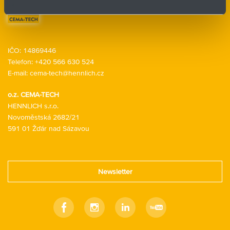
Kontaktní formulář
IČO: 14869446
Telefon:
+420 566 630 524
E-mail:
cema-tech@hennlich.cz
o.z. CEMA-TECH
HENNLICH s.r.o.
Novoměstská 2682/21
591 01 Žďár nad Sázavou
Newsletter
Facebook
Instagram
Linkedin
Youtube