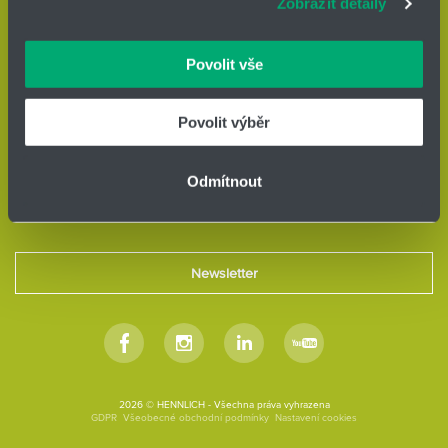
Zobrazit detaily
vašimi údaji zacházíme citlivě, děkujeme za projevení
důvěry.
IČO: 14869446
Telefon:
+420 416 711 601
Povolit vše
E-mail:
energy@hennlich.cz
Povolit výběr
Divize ENERGY
HENNLICH s.r.o.
Českolipská 9
Odmítnout
412 01 Litoměřice
Newsletter
Facebook
Instagram
Linkedin
Youtube
2026 © HENNLICH - Všechna práva vyhrazena
GDPR
Všeobecné obchodní podmínky
Nastavení cookies