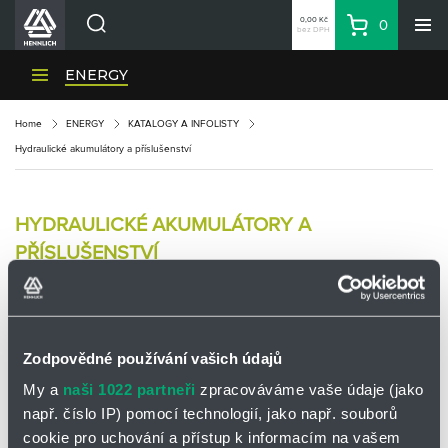
0,00 Kč
0
bez DPH
Košík
Hledat
Divize HENNLICH
ENERGY
Produkty
Home
ENERGY
KATALOGY A INFOLISTY
Aktuality
Hydraulické akumulátory a příslušenství
Blog
Kariéra
HYDRAULICKÉ AKUMULÁTORY A
O firmě
PŘÍSLUŠENSTVÍ
Kontakty
CS
Přihlásit se
Membránové akumulátory HMS
Zodpovědné používání vašich údajů
CZK
My a
naši 1022 partneři
zpracováváme vaše údaje (jako
Nákupní seznam
např. číslo IP) pomocí technologií, jako např. souborů
cookie pro uchování a přístup k informacím na vašem