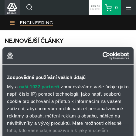
0,00 Kč
0
bez DPH
Košík
Hledat
Divize HENNLICH
ENGINEERING
Produkty
NEJNOVĚJŠÍ ČLÁNKY
Aktuality
Blog
Kariéra
Smaz
O firmě
Zodpovědné používání vašich údajů
Kontakty
My a
naši 1022 partneři
zpracováváme vaše údaje (jako
Vyhledat
CS
např. číslo IP) pomocí technologií, jako např. souborů
Přihlásit se
cookie pro uchování a přístup k informacím na vašem
zařízení, abychom vám mohli nabízet personalizované
CZK
VŠECHNY ČLÁNKY
reklamy a obsah, měření reklam a obsahu, náhled na
Nákupní seznam
návštěvníky a vývoj produktů. Máte možnosti ohledně
toho, kdo vaše údaje používá a k jakým účelům.
Seřadit