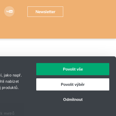
Newsletter
kedin
Youtube
Povolit vše
, jako např.
li nabízet
Povolit výběr
 produktů.
Odmítnout
ik metrů