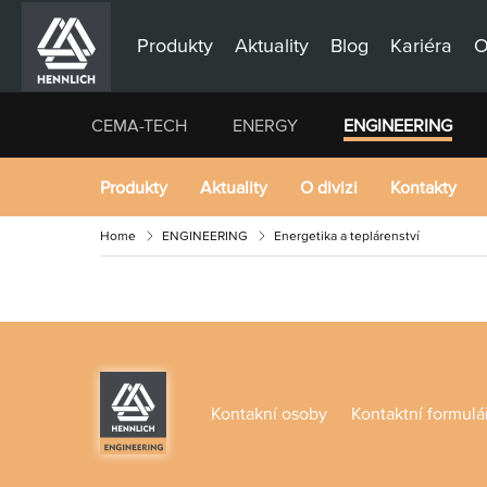
Produkty
Aktuality
Blog
Kariéra
O
CEMA-TECH
ENERGY
ENGINEERING
Produkty
Aktuality
O divizi
Kontakty
Home
ENGINEERING
Energetika a teplárenství
Kontakní osoby
Kontaktní formulá