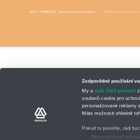
GDPR
Všeobecné obch
2026 © HENNLICH - Všechna práva vyhrazena
Zodpovědné používání va
My a
naši 1022 partneři
z
souborů cookie pro uchov
personalizované reklamy a
Máte možnosti ohledně toh
Pokud to povolíte, rádi by
Shromažďovali informa