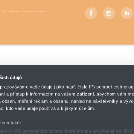
odní podmínky
Nastavení cookies
Facebook
Instagram
Lin
šich údajů
pracováváme vaše údaje (jako např. číslo IP) pomocí technologií
ání a přístup k informacím na vašem zařízení, abychom vám moh
 obsah, měření reklam a obsahu, náhled na návštěvníky a vývoj
o, kdo vaše údaje používá a k jakým účelům.
chom také:
ce o vaší geografické poloze, které mohou být přesné na někol