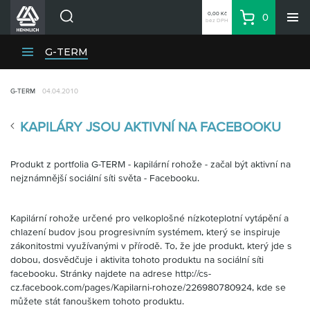
0,00 Kč
0
bez DPH
Košík
Hledat
Divize HENNLICH
G-TERM
Produkty
G-TERM
04.04.2010
Aktuality
Blog
KAPILÁRY JSOU AKTIVNÍ NA FACEBOOKU
Kariéra
O firmě
Produkt z portfolia G-TERM - kapilární rohože - začal být aktivní na
nejznámnější sociální síti světa - Facebooku.
Kontakty
CS
Kapilární rohože určené pro velkoplošné nízkoteplotní vytápění a
Přihlásit se
chlazení budov jsou progresivním systémem, který se inspiruje
zákonitostmi využívanými v přírodě. To, že jde produkt, který jde s
CZK
dobou, dosvědčuje i aktivita tohoto produktu na sociální síti
Nákupní seznam
facebooku. Stránky najdete na adrese
http://cs-
cz.facebook.com/pages/Kapilarni-rohoze/226980780924, kde se
můžete stát fanouškem tohoto produktu.