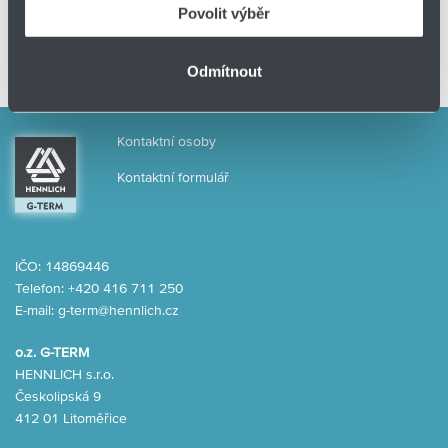
Povolit výběr
Odmítnout
Kontaktní osoby
Kontaktní formulář
IČO: 14869446
Telefon:
+420 416 711 250
E-mail:
g-term@hennlich.cz
o.z. G-TERM
HENNLICH s.r.o.
Českolipská 9
412 01 Litoměřice