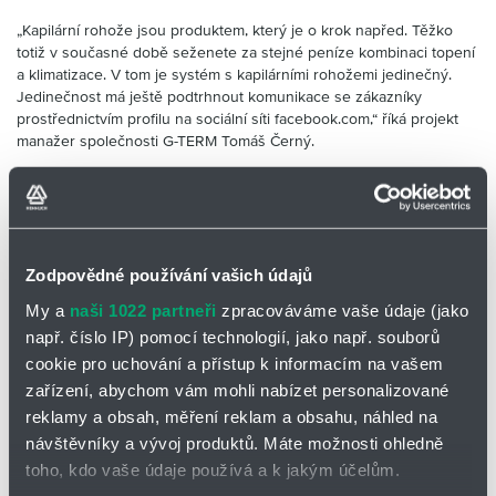
Partner
Zone
„Kapilární rohože jsou produktem, který je o krok napřed. Těžko
totiž v současné době seženete za stejné peníze kombinaci topení
a klimatizace. V tom je systém s kapilárními rohožemi jedinečný.
Jedinečnost má ještě podtrhnout komunikace se zákazníky
prostřednictvím profilu na sociální síti facebook.com,“ říká projekt
manažer společnosti G-TERM Tomáš Černý.
Kapilární rohože se stávají stále rozšířenějším systémem pro
vytápění a chlazení budov. Jejich nespornou výhodou je právě
kombinace funkce vytápění i chlazení v jednom. Mezi další výhody
patří například to, že se důkladně ukryjí pod omítku na strop nebo
stěnu či nad sádrokarton. Systém s kapilárními rohožemi funguje
Zodpovědné používání vašich údajů
bez pohybu vzduchu a vytváří tak vhodné prostředí i pro alergiky.
My a
naši 1022 partneři
zpracováváme vaše údaje (jako
např. číslo IP) pomocí technologií, jako např. souborů
Důležitým faktem je, že architekti, kteří se se systémem seznámili a
použili jej, se k němu rádi vracejí. !Z architektonického hlediska se
cookie pro uchování a přístup k informacím na vašem
jedná o velmi „čisté“ řešení umístění otopných chladících ploch.
zařízení, abychom vám mohli nabízet personalizované
Kapilární rohože budou v budoucnu stejně rozšířeným způsobem
reklamy a obsah, měření reklam a obsahu, náhled na
vytápění a chlazení, jakým je dnes kombinace podlahovky a
návštěvníky a vývoj produktů. Máte možnosti ohledně
klimatizace,“ doplnil Tomáš Černý.
toho, kdo vaše údaje používá a k jakým účelům.