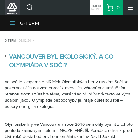
0,00 Kč
0
bez DPH
Košík
Hledat
Divize HENNLICH
G-TERM
Produkty
G-TERM
03.02.2014
Aktuality
Blog
VANCOUVER BYL EKOLOGICKÝ, A CO
Kariéra
OLYMPIÁDA V SOČI?
O firmě
Ve světle kvapem se blížících Olympijských her v ruském Soči se
Kontakty
pozornost čím dál více obrací k medailím, výkonům a umístěním.
CS
Stranou trochu zůstává téma, které však při přípravě takto velkých
událostí jakou Olympiáda bezpochyby je, hraje důležitou roli –
Přihlásit se
úspory energií a ekologie.
CZK
Nákupní seznam
Olympijské hry ve Vancouvru v roce 2010 se mohly pyšnit z tohoto
pohledu zajímavým titulem – NEJZELENĚJŠÍ. Pořadatelé her z před
čtyř roků dostali od environmentální skupiny David Suzuki