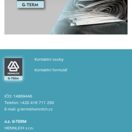
Kontaktní osoby
Kontaktní formulář
IČO: 14869446
Telefon:
+420 416 711 250
E-mail:
g-term@hennlich.cz
o.z. G-TERM
HENNLICH s.r.o.