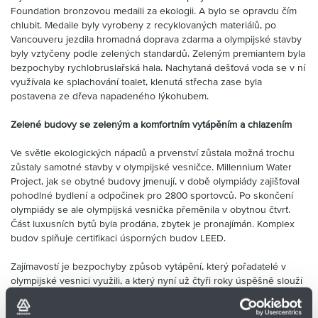
Partner
Zone
Foundation bronzovou medaili za ekologii. A bylo se opravdu čím
chlubit. Medaile byly vyrobeny z recyklovaných materiálů, po
Vancouveru jezdila hromadná doprava zdarma a olympijské stavby
byly vztyčeny podle zelených standardů. Zeleným premiantem byla
bezpochyby rychlobruslařská hala. Nachytaná dešťová voda se v ní
využívala ke splachování toalet, klenutá střecha zase byla
postavena ze dřeva napadeného lýkohubem.
Zelené budovy se zeleným a komfortním vytápěním a chlazením
Ve světle ekologických nápadů a prvenství zůstala možná trochu
zůstaly samotné stavby v olympijské vesničce. Millennium Water
Project, jak se obytné budovy jmenují, v době olympiády zajišťoval
pohodlné bydlení a odpočinek pro 2800 sportovců. Po skončení
olympiády se ale olympijská vesnička přeměnila v obytnou čtvrť.
Část luxusních bytů byla prodána, zbytek je pronajímán. Komplex
budov splňuje certifikaci úsporných budov LEED.
Zajímavostí je bezpochyby způsob vytápění, který pořadatelé v
olympijské vesnici využili, a který nyní už čtyři roky úspěšně slouží
novým obyvatelům. V samotných místnostech způsob vytápění
sotva najdete, právě proto mu možná nebyla věnována až tak velká