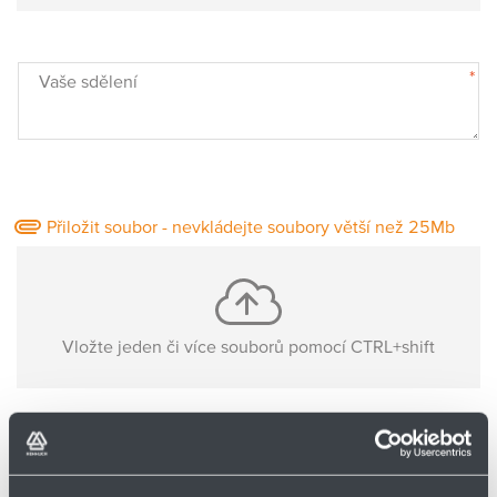
Partner
Zone
*
Vaše sdělení
Přiložit soubor - nevkládejte soubory větší než 25Mb
Vložte jeden či více souborů pomocí CTRL+shift
Nejsou nahrané žádné soubory
Základní informace o Vás: