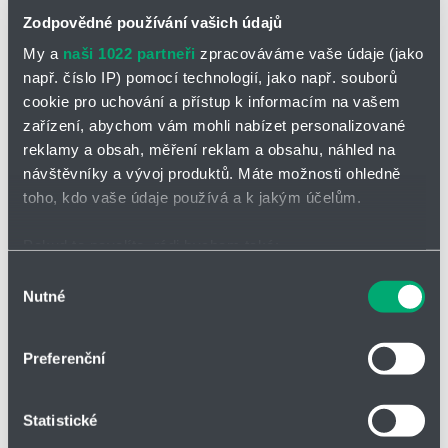
Zodpovědné používání vašich údajů
*
Jméno a příjmení
My a
naši 1022 partneři
zpracováváme vaše údaje (jako
např. číslo IP) pomocí technologií, jako např. souborů
cookie pro uchování a přístup k informacím na vašem
zařízení, abychom vám mohli nabízet personalizované
Adresa
reklamy a obsah, měření reklam a obsahu, náhled na
návštěvníky a vývoj produktů. Máte možnosti ohledně
toho, kdo vaše údaje používá a k jakým účelům.
IČO
Pokud to povolíte, rádi bychom také:
Shromažďovali informace o vaší geografické poloze,
Výběr
Nutné
Telefon
které mohou být přesné na několik metrů
souhlasu
Identifikovali vaše zařízení pomocí aktivního
skenování pro konkrétní charakteristiky (otisk prstu)
Preferenční
Zjistěte více o tom, jak zpracováváme vaše osobní
Firma
údaje, a nastavte si předvolby v
části s podrobnostmi
.
Statistické
Svůj souhlas můžete kdykoliv změnit nebo odvolat v
části Prohlášení o souborech cookie.