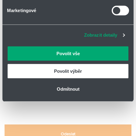
*
PSČ / Město
Marketingové
Soubory cookies a další technologie nám pomáhají
zlepšovat naše služby. Rádi bychom vám nabídli
adekvátní informace a správné fungování stránek. S
*
E-mail
Zobrazit detaily
vašimi údaji zacházíme citlivě, děkujeme za projevení
důvěry.
Povolit vše
Funkce - pracovní pozice
Povolit výběr
Odesláním formuláře souhlasím s
GDPR
Odmítnout
Odeslat