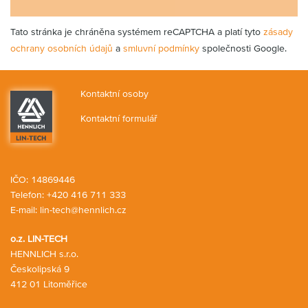
Tato stránka je chráněna systémem reCAPTCHA a platí tyto
zásady
ochrany osobních údajů
a
smluvní podmínky
společnosti Google.
Kontaktní osoby
Kontaktní formulář
IČO: 14869446
Telefon:
+420 416 711 333
E-mail:
lin-tech@hennlich.cz
o.z. LIN-TECH
HENNLICH s.r.o.
Českolipská 9
412 01 Litoměřice