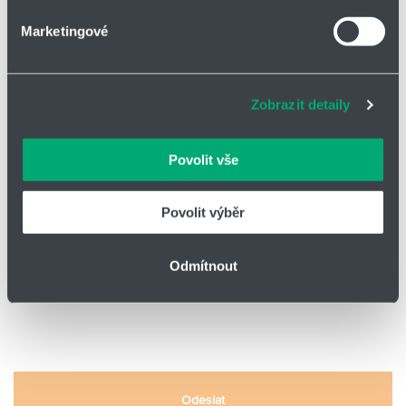
*
PSČ / Město
Marketingové
Soubory cookies a další technologie nám pomáhají
zlepšovat naše služby. Rádi bychom vám nabídli
adekvátní informace a správné fungování stránek. S
*
E-mail
Zobrazit detaily
vašimi údaji zacházíme citlivě, děkujeme za projevení
důvěry.
Povolit vše
Funkce - pracovní pozice
Povolit výběr
Odesláním formuláře souhlasím s
GDPR
Odmítnout
Odeslat