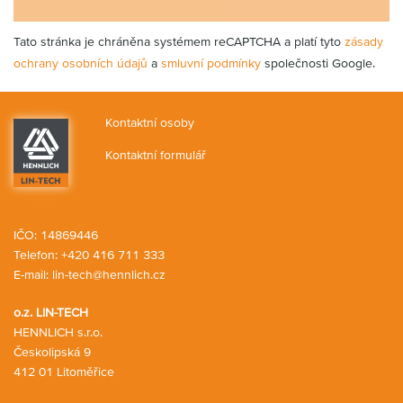
Tato stránka je chráněna systémem reCAPTCHA a platí tyto
zásady
ochrany osobních údajů
a
smluvní podmínky
společnosti Google.
Kontaktní osoby
Kontaktní formulář
IČO: 14869446
Telefon:
+420 416 711 333
E-mail:
lin-tech@hennlich.cz
o.z. LIN-TECH
HENNLICH s.r.o.
Českolipská 9
412 01 Litoměřice