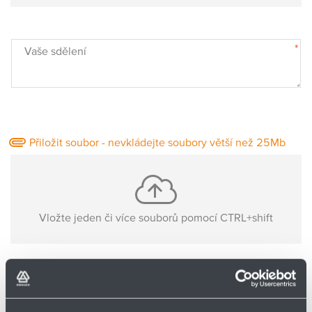
Partner
Zone
*
Vaše sdělení
Přiložit soubor - nevkládejte soubory větší než 25Mb
Vložte jeden či více souborů pomocí CTRL+shift
Nejsou nahrané žádné soubory
Základní informace o Vás: