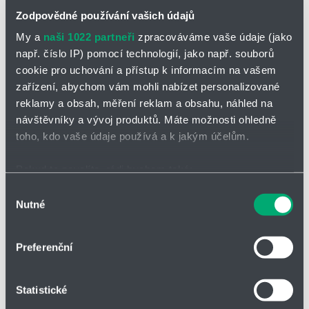
Zodpovědné používání vašich údajů
*
Jméno a příjmení
My a
naši 1022 partneři
zpracováváme vaše údaje (jako
např. číslo IP) pomocí technologií, jako např. souborů
cookie pro uchování a přístup k informacím na vašem
zařízení, abychom vám mohli nabízet personalizované
Adresa
reklamy a obsah, měření reklam a obsahu, náhled na
návštěvníky a vývoj produktů. Máte možnosti ohledně
toho, kdo vaše údaje používá a k jakým účelům.
IČO
Pokud to povolíte, rádi bychom také:
Shromažďovali informace o vaší geografické poloze,
Výběr
Nutné
Telefon
které mohou být přesné na několik metrů
souhlasu
Identifikovali vaše zařízení pomocí aktivního
skenování pro konkrétní charakteristiky (otisk prstu)
Preferenční
Zjistěte více o tom, jak zpracováváme vaše osobní
Firma
údaje, a nastavte si předvolby v
části s podrobnostmi
.
Statistické
Svůj souhlas můžete kdykoliv změnit nebo odvolat v
části Prohlášení o souborech cookie.