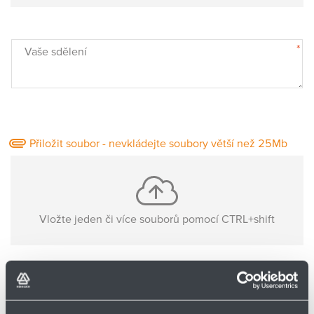
Partner
Zone
*
Vaše sdělení
Přiložit soubor - nevkládejte soubory větší než 25Mb
Vložte jeden či více souborů pomocí CTRL+shift
Nejsou nahrané žádné soubory
Základní informace o Vás: