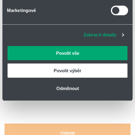
*
PSČ / Město
Marketingové
Soubory cookies a další technologie nám pomáhají
zlepšovat naše služby. Rádi bychom vám nabídli
adekvátní informace a správné fungování stránek. S
*
E-mail
Zobrazit detaily
vašimi údaji zacházíme citlivě, děkujeme za projevení
důvěry.
Povolit vše
Funkce - pracovní pozice
Povolit výběr
Odesláním formuláře souhlasím s
GDPR
Odmítnout
Odeslat