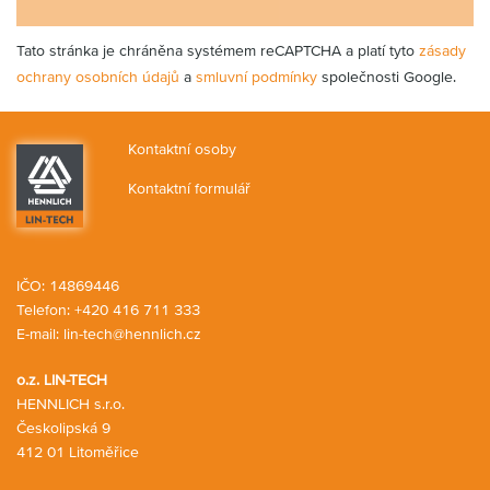
Tato stránka je chráněna systémem reCAPTCHA a platí tyto
zásady
ochrany osobních údajů
a
smluvní podmínky
společnosti Google.
Kontaktní osoby
Kontaktní formulář
IČO: 14869446
Telefon:
+420 416 711 333
E-mail:
lin-tech@hennlich.cz
o.z. LIN-TECH
HENNLICH s.r.o.
Českolipská 9
412 01 Litoměřice