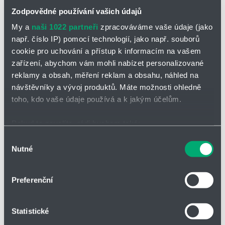
Zodpovědné používání vašich údajů
*
Jméno a příjmení
My a
naši 1022 partneři
zpracováváme vaše údaje (jako
např. číslo IP) pomocí technologií, jako např. souborů
cookie pro uchování a přístup k informacím na vašem
zařízení, abychom vám mohli nabízet personalizované
Adresa
reklamy a obsah, měření reklam a obsahu, náhled na
návštěvníky a vývoj produktů. Máte možnosti ohledně
toho, kdo vaše údaje používá a k jakým účelům.
IČO
Pokud to povolíte, rádi bychom také:
Shromažďovali informace o vaší geografické poloze,
Výběr
Nutné
Telefon
které mohou být přesné na několik metrů
souhlasu
Identifikovali vaše zařízení pomocí aktivního
skenování pro konkrétní charakteristiky (otisk prstu)
Preferenční
Zjistěte více o tom, jak zpracováváme vaše osobní
Firma
údaje, a nastavte si předvolby v
části s podrobnostmi
.
Statistické
Svůj souhlas můžete kdykoliv změnit nebo odvolat v
části Prohlášení o souborech cookie.