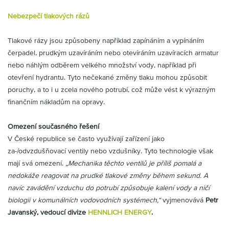
Partner
Zone
Nebezpečí tlakových rázů
Tlakové rázy jsou způsobeny například zapínáním a vypínáním
čerpadel, prudkým uzavíráním nebo otevíráním uzavíracích armatur
nebo náhlým odběrem velkého množství vody, například při
otevření hydrantu. Tyto nečekané změny tlaku mohou způsobit
poruchy, a to i u zcela nového potrubí, což může vést k výrazným
finančním nákladům na opravy.
Omezení současného řešení
V České republice se často využívají zařízení jako
za-/odvzdušňovací ventily nebo vzdušníky. Tyto technologie však
mají svá omezení.
„Mechanika těchto ventilů je příliš pomalá a
nedokáže reagovat na prudké tlakové změny během sekund. A
navíc zavádění vzduchu do potrubí způsobuje kalení vody a ničí
biologii v komunálních vodovodních systémech,“
vyjmenovává
Petr
Javanský, vedoucí divize
HENNLICH ENERGY
.