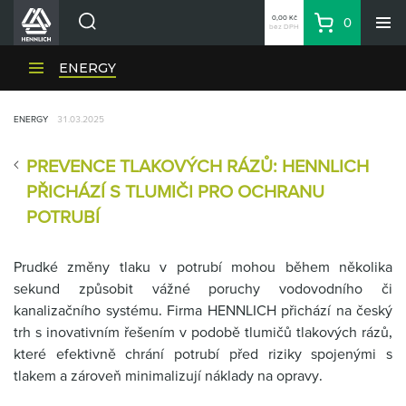
0,00 Kč
0
bez DPH
Košík
Hledat
Divize HENNLICH
ENERGY
Produkty
ENERGY
31.03.2025
Aktuality
Blog
PREVENCE TLAKOVÝCH RÁZŮ: HENNLICH
Kariéra
PŘICHÁZÍ S TLUMIČI PRO OCHRANU
O firmě
POTRUBÍ
Kontakty
Prudké změny tlaku v potrubí mohou během několika
CS
sekund způsobit vážné poruchy vodovodního či
Přihlásit se
kanalizačního systému. Firma HENNLICH přichází na český
CZK
trh s inovativním řešením v podobě tlumičů tlakových rázů,
které efektivně chrání potrubí před riziky spojenými s
Nákupní seznam
tlakem a zároveň minimalizují náklady na opravy.