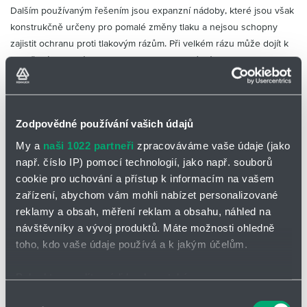
Dalším používaným řešením jsou expanzní nádoby, které jsou však
konstrukčně určeny pro pomalé změny tlaku a nejsou schopny
zajistit ochranu proti tlakovým rázům. Při velkém rázu může dojít k
protržení membrány nebo dokonce samotné nádoby.
Tlumiče tlakových rázů
: Efektivní a spolehlivé řešení
Firma HENNLICH dodává tlumiče tlakových rázů, které jsou
Zodpovědné používání vašich údajů
navrženy jako vzduchotěsná zařízení a dokážou zajistit maximální
ochranu potrubí. Mezi jejich hlavní výhody patří konstrukce na míru
My a
naši 1022 partneři
zpracováváme vaše údaje (jako
podložená přesnými výpočty.
„Používáme standardizované a
např. číslo IP) pomocí technologií, jako např. souborů
cenově dostupné produkty. Vak tlumiče je také navržen tak, aby
cookie pro uchování a přístup k informacím na vašem
zvládl celý objem tlakové nádoby, čímž je zajištěna maximální
zařízení, abychom vám mohli nabízet personalizované
spolehlivost. Naše tlumiče rázů jsou navrženy tak, aby efektivně
reklamy a obsah, měření reklam a obsahu, náhled na
chránily potrubí před náhlými a prudkými změnami tlaku. Tento
návštěvníky a vývoj produktů. Máte možnosti ohledně
přístup pomáhá nejen předcházet poruchám, ale také šetří náklady
toho, kdo vaše údaje používá a k jakým účelům.
našich zákazníků,“
vysvětluje
Petr Javanský
.
Pokud to povolíte, rádi bychom také:
Shromažďovali informace o vaší geografické poloze,
Výběr
Ke stažení: