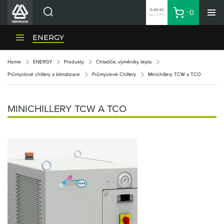
0,00 Kč
0
bez DPH
Košík
Hledat
Divize HENNLICH
ENERGY
Produkty
Home
ENERGY
Produkty
Chladiče, výměníky tepla
Aktuality
Průmyslové chillery a klimatizace
Průmyslové Chillery
Minichillery TCW a TCO
Blog
Kariéra
MINICHILLERY TCW A TCO
O firmě
Kontakty
CS
Přihlásit se
CZK
Nákupní seznam