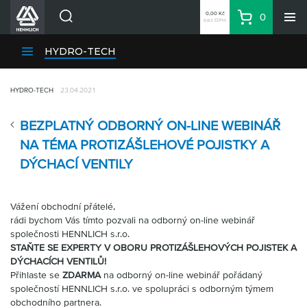
0,00 Kč
0
bez DPH
Košík
Hledat
Divize HENNLICH
HYDRO-TECH
Produkty
HYDRO-TECH
23.04.2021
Aktuality
Blog
BEZPLATNÝ ODBORNÝ ON-LINE WEBINÁŘ
Kariéra
NA TÉMA PROTIZÁŠLEHOVÉ POJISTKY A
O firmě
DÝCHACÍ VENTILY
Kontakty
CS
Vážení obchodní přátelé,
rádi bychom Vás tímto pozvali na odborný on-line webinář
Přihlásit se
společnosti HENNLICH s.r.o.
STAŇTE SE EXPERTY V OBORU PROTIZÁŠLEHOVÝCH POJISTEK A
CZK
DÝCHACÍCH VENTILŮ!
Nákupní seznam
Přihlaste se
ZDARMA
na odborný on-line webinář pořádaný
společností HENNLICH s.r.o. ve spolupráci s odborným týmem
obchodního partnera.