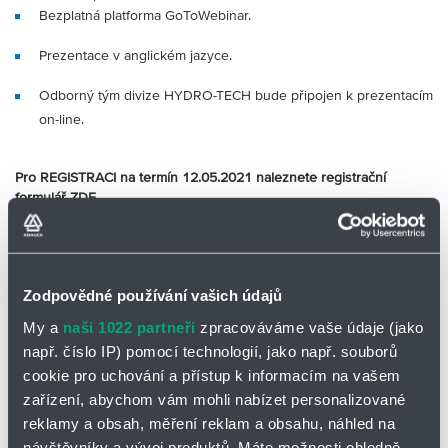
Partner
Zone
Bezplatná platforma GoToWebinar.
Prezentace v anglickém jazyce.
Odborný tým divize HYDRO-TECH bude připojen k prezentacím
on-line.
Pro
REGISTRACI na termín
12.05.2021 naleznete registrační
formulář
ZDE.
Pro
REGISTRACI na termín
09.06.2021 naleznete registrační
formulář
ZDE.
Budeme rádi, když informaci o webináři předáte i
Vašim kolegyním a kolegům, které by dané téma mohlo také
Zodpovědné používání vašich údajů
zajímat.
V případě jakýchkoliv dotazů k webináři neváhejte
kontaktovat náš odborný tým armatur :
My a
naši 1022 partneři
zpracováváme vaše údaje (jako
telefonicky na 416 711 919
např. číslo IP) pomocí technologií, jako např. souborů
cookie pro uchování a přístup k informacím na vašem
emailem
zařízení, abychom vám mohli nabízet personalizované
kontaktním formulářem
reklamy a obsah, měření reklam a obsahu, náhled na
návštěvníky a vývoj produktů. Máte možnosti ohledně