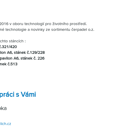
2016 v oboru technologií pro životního prostředí.
vené technologie a novinky ze sortimentu čerpadel
o.z.
hto stáncích :
č.321/420
on A6, stánek č.129/228
avilon A6, stánek č. 226
ánek č.513
práci s Vámi
bka
ich.cz