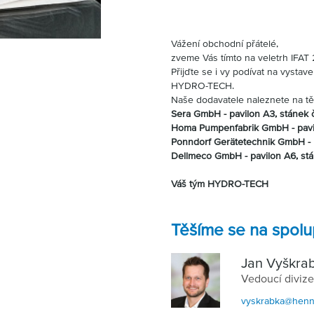
Vážení obchodní přátelé,
zveme Vás tímto na veletrh
IFAT 
Přijďte se i vy podívat na vysta
HYDRO-TECH.
Naše dodavatele naleznete na těc
Sera GmbH - pavilon A3, stánek 
Homa Pumpenfabrik GmbH - pavil
Ponndorf Gerätetechnik GmbH - p
Dellmeco GmbH - pavilon A6, st
Váš tým HYDRO-TECH
Těšíme se na spolu
Jan Vyškra
Vedoucí divize
vyskrabka@hennl