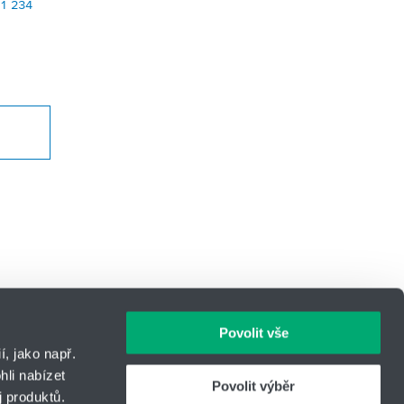
11 234
Povolit vše
, jako např.
li nabízet
Povolit výběr
 produktů.