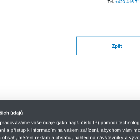
Tel.
+420 416 7
Zpět
šich údajů
pracováváme vaše údaje (jako např. číslo IP) pomocí technologií
ání a přístup k informacím na vašem zařízení, abychom vám moh
o.z. HYDRO-TECH
 obsah, měření reklam a obsahu, náhled na návštěvníky a vývoj