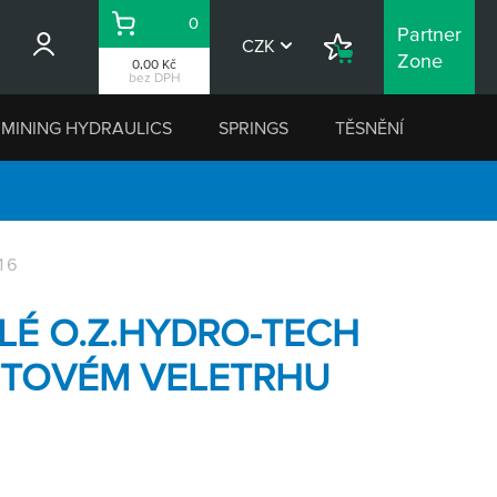
0
Partner
Košík
CZK
Nákupní
Zone
0,00 Kč
seznam
bez DPH
MINING HYDRAULICS
SPRINGS
TĚSNĚNÍ
16
LÉ O.Z.HYDRO-TECH
ĚTOVÉM VELETRHU