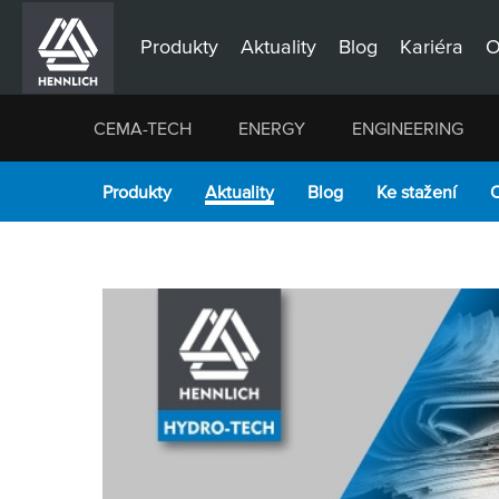
Produkty
Aktuality
Blog
Kariéra
O
CEMA-TECH
ENERGY
ENGINEERING
Produkty
Aktuality
Blog
Ke stažení
O