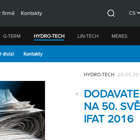
 firmě
Kontakty
CS
Hledat
DE
G-TERM
HYDRO-TECH
LIN-TECH
MERES
EN
 divizi
Kontakty
HYDRO-TECH
26.05.20
DODAVATE
NA 50. SV
IFAT 2016