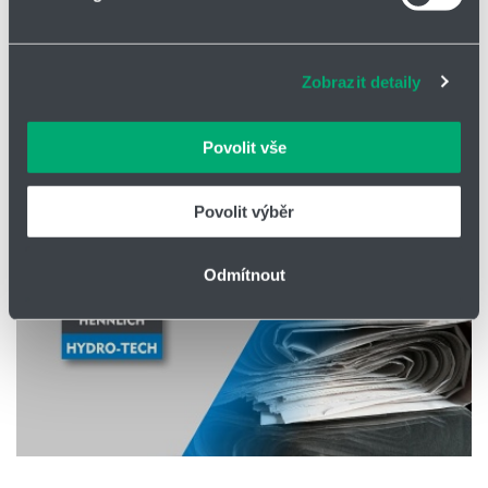
Vedoucí divize
Soubory cookies a další technologie nám pomáhají
zlepšovat naše služby. Rádi bychom vám nabídli
vyskrabka@hennlich.cz
adekvátní informace a správné fungování stránek. S
Tel.
+420 416 711 234
Zobrazit detaily
vašimi údaji zacházíme citlivě, děkujeme za projevení
důvěry.
Povolit vše
Zpět
Povolit výběr
Odmítnout