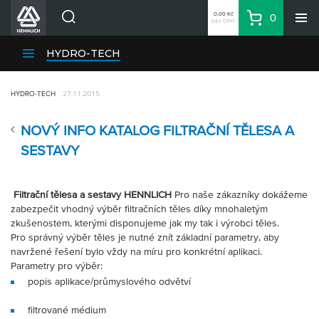
0,00 Kč
0
bez DPH
Košík
Hledat
Divize HENNLICH
HYDRO-TECH
Produkty
HYDRO-TECH
27.11.2015
Aktuality
Blog
NOVÝ INFO KATALOG FILTRAČNÍ TĚLESA A
Kariéra
SESTAVY
O firmě
Kontakty
Filtrační tělesa a sestavy HENNLICH
Pro naše zákazníky dokážeme
zabezpečit vhodný výběr filtračních těles díky mnohaletým
CS
zkušenostem, kterými disponujeme jak my tak i výrobci těles.
Přihlásit se
Pro správný výběr těles je nutné znít základní parametry, aby
navržené řešení bylo vždy na míru pro konkrétní aplikaci.
CZK
Parametry pro výběr:
Nákupní seznam
popis aplikace/průmyslového odvětví
filtrované médium