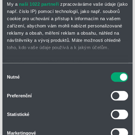
My a
naši 1022 partneři
zpracováváme vaše údaje (jako
např. číslo IP) pomocí technologií, jako např. souborů
připojení, zprovoznění
cookie pro uchování a přístup k informacím na vašem
a další
zařízení, abychom vám mohli nabízet personalizované
reklamy a obsah, měření reklam a obsahu, náhled na
Pro více informací :
návštěvníky a vývoj produktů. Máte možnosti ohledně
Navštivte na naše
produktové stránky
toho, kdo vaše údaje používá a k jakým účelům.
Kontaktujte nás na telefonním čísle 416 711 231
Pokud to povolíte, rádi bychom také:
Kontaktujte nás
emailem nebo pomocí
kontaktního formuláře
Shromažďovali informace o vaší geografické poloze,
Výběr
Nutné
které mohou být přesné na několik metrů
Info katalog naleznete ke stažení
zde. Nebo si objednejte zaslání
souhlasu
infa přímo na Vaši adresu. Těšíme se na spolupráci s Vámi!
Váš tým
Identifikovali vaše zařízení pomocí aktivního
HYDRO-TECH
skenování pro konkrétní charakteristiky (otisk prstu)
Preferenční
Zjistěte více o tom, jak zpracováváme vaše osobní
údaje, a nastavte si předvolby v
části s podrobnostmi
.
Statistické
Svůj souhlas můžete kdykoliv změnit nebo odvolat v
Těšíme se na spolupráci s Vámi
části Prohlášení o souborech cookie.
Jan Vyškrabka
Marketingové