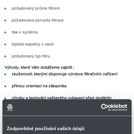
Partner
Zone
požadovaný průtok filtrem
požadovaná porozita filtrace
tlak v systému
teplota kapaliny v okolí
požadovaný typ filtru
Výhody, které Vám dokážeme zajistit :
zkušenosti, kterými disponuje výrobce filtračních zařízení
přímou orientaci na zákazníka
výrobu a testování veškerého vybavení před dodáním
odpovědnost za celkový projekt
laboratorní testy/analýzy
Zodpovědné používání vašich údajů
prototypové testy