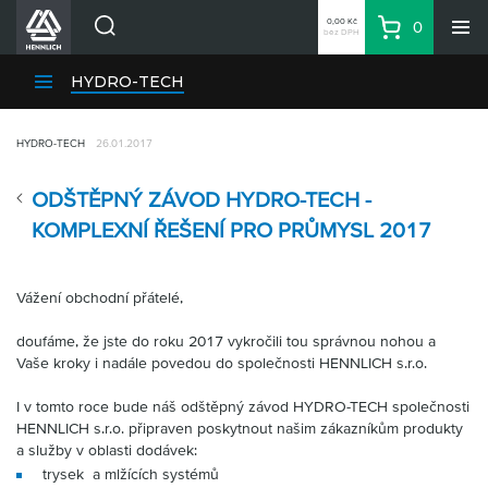
0,00 Kč
0
bez DPH
Košík
Hledat
Divize HENNLICH
HYDRO-TECH
Produkty
HYDRO-TECH
26.01.2017
Aktuality
Blog
ODŠTĚPNÝ ZÁVOD HYDRO-TECH -
Kariéra
KOMPLEXNÍ ŘEŠENÍ PRO PRŮMYSL 2017
O firmě
Kontakty
Vážení obchodní přátelé,
CS
doufáme, že jste do roku 2017 vykročili tou správnou nohou a
Přihlásit se
Vaše kroky i nadále povedou do společnosti
HENNLICH s.r.o.
CZK
I v tomto roce bude náš
odštěpný závod HYDRO-TECH společnosti
HENNLICH s.r.o. připraven poskytnout našim zákazníkům produkty
Nákupní seznam
a služby v oblasti dodávek:
trysek a mlžících systémů