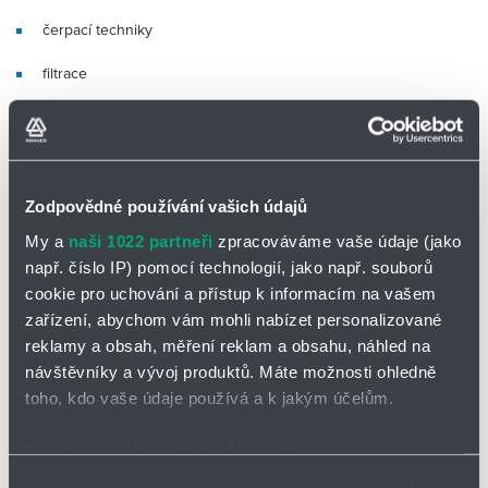
Partner
Zone
čerpací techniky
filtrace
armatur
Na další možnou spolupráci s Vámi se těšíme a doufáme, že i
nadále budete s našimi produkty, odborným poradenstvím a
Zodpovědné používání vašich údajů
službami spokojeni jako v letech předchozích.
My a
naši 1022 partneři
zpracováváme vaše údaje (jako
např. číslo IP) pomocí technologií, jako např. souborů
Váš tým HYDRO-TECH
cookie pro uchování a přístup k informacím na vašem
zařízení, abychom vám mohli nabízet personalizované
reklamy a obsah, měření reklam a obsahu, náhled na
návštěvníky a vývoj produktů. Máte možnosti ohledně
Těšíme se na spolupráci s Vámi
toho, kdo vaše údaje používá a k jakým účelům.
Jan Vyškrabka
Pokud to povolíte, rádi bychom také:
Vedoucí divize
Shromažďovali informace o vaší geografické poloze,
Výběr