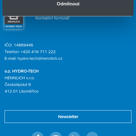
Odmítnout
Kontaktní osoby
Kontaktní formulář
IČO: 14869446
Telefon:
+420 416 711 222
E-mail:
hydro-tech@hennlich.cz
o.z. HYDRO-TECH
HENNLICH s.r.o.
Českolipská 9
412 01 Litoměřice
Newsletter