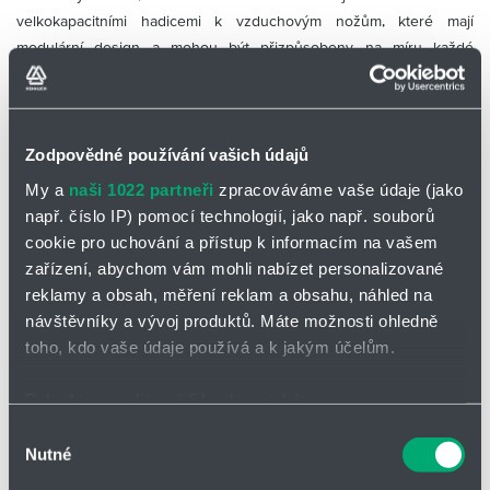
velkokapacitními hadicemi k vzduchovým nožům, které mají
modulární design a mohou být přizpůsobeny na míru každé
jednotlivé aplikaci. Systém lze vybavit dalším příslušenstvím, jako
jsou kryty, tlumiče hluku, mechanické nebo pneumatické
nastavování pozice nože.
Zodpovědné používání vašich údajů
My a
naši 1022 partneři
zpracováváme vaše údaje (jako
Vzduchové nože mají všestrané použití nejen v potravinářství, ale i
např. číslo IP) pomocí technologií, jako např. souborů
v automobilovém průmyslu a ocelářství.
cookie pro uchování a přístup k informacím na vašem
zařízení, abychom vám mohli nabízet personalizované
reklamy a obsah, měření reklam a obsahu, náhled na
návštěvníky a vývoj produktů. Máte možnosti ohledně
Pro více informací navštivte naše
produktové stránky
nebo si
toho, kdo vaše údaje používá a k jakým účelům.
prohlídněte aplikační videa na našem
Pokud to povolíte, rádi bychom také:
Shromažďovali informace o vaší geografické poloze,
Výběr
Kontaktovat nás můžete také :
Nutné
které mohou být přesné na několik metrů
souhlasu
Identifikovali vaše zařízení pomocí aktivního