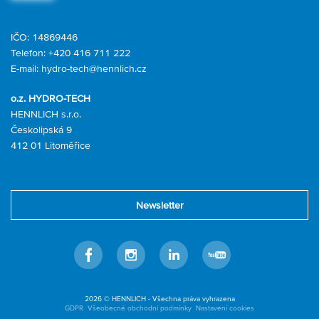
IČO: 14869446
Telefon:
+420 416 711 222
E-mail:
hydro-tech@hennlich.cz
o.z. HYDRO-TECH
HENNLICH s.r.o.
Českolipská 9
412 01 Litoměřice
Newsletter
Facebook
Instagram
Linkedin
Youtube
2026 © HENNLICH - Všechna práva vyhrazena
GDPR
Všeobecné obchodní podmínky
Nastavení cookies