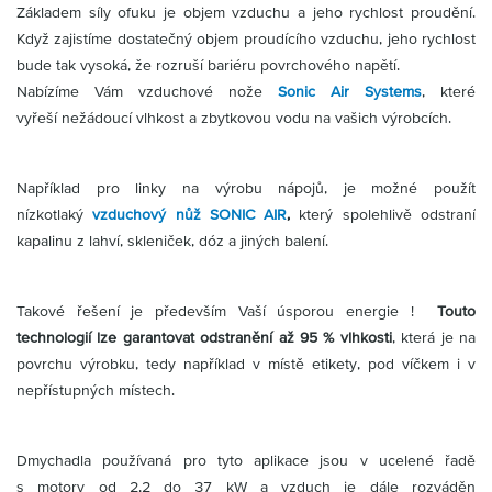
Partner
Zone
Základem síly ofuku je objem vzduchu a jeho rychlost proudění.
Když zajistíme dostatečný objem proudícího vzduchu, jeho rychlost
bude tak vysoká, že rozruší bariéru povrchového napětí.
Nabízíme Vám vzduchové nože
Sonic Air Systems
, které
vyřeší nežádoucí vlhkost a zbytkovou vodu na vašich výrobcích.
Například pro linky na výrobu nápojů, je možné použít
nízkotlaký
vzduchový nůž SONIC AIR
,
který spolehlivě odstraní
kapalinu z lahví, skleniček, dóz a jiných balení.
Takové řešení je především Vaší úsporou energie !
Touto
technologií lze
garantovat odstranění až 95 % vlhkosti
, která je na
povrchu výrobku, tedy například v místě etikety, pod víčkem i v
nepřístupných místech.
Dmychadla používaná pro tyto aplikace jsou v ucelené řadě
s motory od 2,2 do 37 kW a vzduch je dále rozváděn