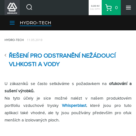
0,00 Kč
0
bez DPH
Košík
Hledat
Divize HENNLICH
HYDRO-TECH
Produkty
HYDRO-TECH
11.05.2018
Aktuality
Blog
ŘEŠENÍ PRO ODSTRANĚNÍ NEŽÁDOUCÍ
Kariéra
VLHKOSTI A VODY
O firmě
Kontakty
U zákazníků se často setkáváme s požadavkem na
ofukování a
CS
sušení výrobků.
Na tyto účely je sice možné nalézt v našem produktovém
Přihlásit se
portfoliu vzduchové trysky
Whisperblast
, které jsou pro tuto
CZK
aplikaci také vhodné, ale ty jsou používány především pro ofuk
Nákupní seznam
menších a izolovaných ploch.