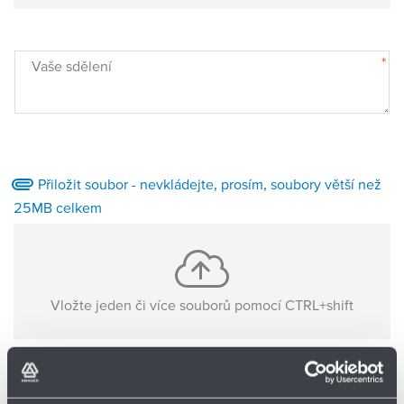
Partner
Zone
*
Vaše sdělení
Přiložit soubor - nevkládejte, prosím, soubory větší než
25MB celkem
Vložte jeden či více souborů pomocí CTRL+shift
Nejsou nahrané žádné soubory