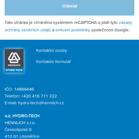
Odeslat
Tato stránka je chráněna systémem reCAPTCHA a platí tyto
zásady
ochrany osobních údajů
a
smluvní podmínky
společnosti Google.
Kontaktní osoby
Kontaktní formulář
IČO: 14869446
Telefon:
+420 416 711 222
E-mail:
hydro-tech@hennlich.cz
o.z. HYDRO-TECH
HENNLICH s.r.o.
Českolipská 9
412 01 Litoměřice