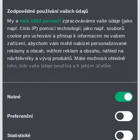
Základní informace o Vás:
Zodpovědné používání vašich údajů
*
My a
naši 1022 partneři
zpracováváme vaše údaje (jako
Jméno a příjmení
např. číslo IP) pomocí technologií, jako např. souborů
cookie pro uchování a přístup k informacím na vašem
zařízení, abychom vám mohli nabízet personalizované
Adresa
reklamy a obsah, měření reklam a obsahu, náhled na
návštěvníky a vývoj produktů. Máte možnosti ohledně
toho, kdo vaše údaje používá a k jakým účelům.
IČO
Pokud to povolíte, rádi bychom také:
Shromažďovali informace o vaší geografické poloze,
Výběr
Nutné
které mohou být přesné na několik metrů
souhlasu
Telefon
Identifikovali vaše zařízení pomocí aktivního
skenování pro konkrétní charakteristiky (otisk prstu)
Preferenční
Zjistěte více o tom, jak zpracováváme vaše osobní
Firma
údaje, a nastavte si předvolby v
části s podrobnostmi
.
Statistické
Svůj souhlas můžete kdykoliv změnit nebo odvolat v