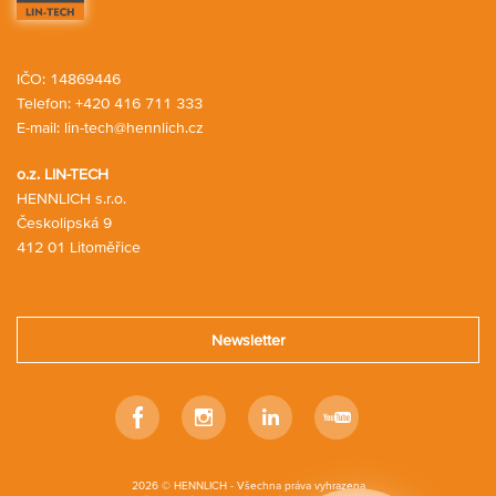
IČO: 14869446
Telefon:
+420 416 711 333
E-mail:
lin-tech@hennlich.cz
o.z. LIN-TECH
HENNLICH s.r.o.
Českolipská 9
412 01 Litoměřice
Newsletter
Facebook
Instagram
Linkedin
Youtube
2026 © HENNLICH - Všechna práva vyhrazena