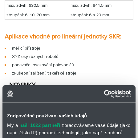
max. zdvih: 630,5 mm
max. zdvih: 841,5 mm
stoupání: 6, 10, 20 mm
stoupání: 6 a 20 mm
Aplikace vhodné pro lineární jednotky SKR:
měřicí přístroje
XYZ osy různých robotů
podavače, osazování polovodičů
zkušební zařízení, tiskařské stroje
NOVINKY
Zodpovědné používání vašich údajů
My a
naši 1022 partneři
zpracováváme vaše údaje (jako
např. číslo IP) pomocí technologií, jako např. souborů