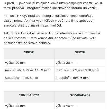
U-profilu, jako vnější kolejnice, dává ultra-kompaktní konstrukci. K
tomu přispívá i integrace matice kuličkového šroubu do vozíku.
Firmou THK vyvinutá technologie kuličkové klece zabraňuje
vzájemnému tření valivých tělísek v oběhu a tímto způsobem
zaručuje stálé optimální mazání kuliček.
Tak mohou být zabezpečeny dlouhé intervaly mazání při značně
delší životnosti. K této kompaktní jednotce může uživatel volit
příslušenství ze široké nabídky.
SKR20
SKR26
výška: 20 mm
výška: 26 mm
max. zdvih: 40,9 až 140,9 mm
max. zdvih: 69,4 až 218,4mm
stoupání: 1 mm, 6 mm
stoupání: 2 mm, 6 mm
SKR33AB/CD
SKR46AB/CD
výška: 33 mm
výška: 46 mm