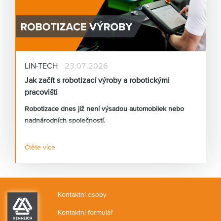
LIN-TECH
23.07.2026
Jak začít s robotizací výroby a robotickými
pracovišti
Robotizace dnes již není výsadou automobilek nebo
nadnárodních společností.
Čtěte více
Stále častěji se s požadavky na automatizaci setkávám i
u malých a středních výrobních firem, které řeší
nedostatek kvalifikovaných pracovníků, rostoucí mzdové
náklady nebo požadavky na stabilní kvalitu výroby.
Kontaktní osoby
Kontaktní formulář