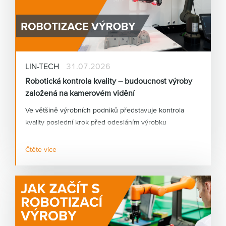
LIN-TECH
31.07.2026
Robotická kontrola kvality – budoucnost výroby
založená na kamerovém vidění
Ve většině výrobních podniků představuje kontrola
kvality poslední krok před odesláním výrobku
zákazníkovi. Přesto bývá stále ve velké míře závislá na
lidském faktoru. Únava, rozdílné zkušenosti operátorů
Čtěte více
nebo vysoké tempo výroby mohou vést k tomu, že
některé vady zůstanou neodhaleny.