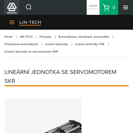
0,00 Kč
0
bez DPH
Košík
Hledat
Divize HENNLICH
LIN-TECH
Produkty
Home
LIN-TECH
Produkty
Automatizace, robotizace, pneumatika
Aktuality
Průmyslová automatizace
Lineární jednotky
Lineární jednotky THK
Blog
Lineární jednotka se servomotorem SKR
Kariéra
O firmě
LINEÁRNÍ JEDNOTKA SE SERVOMOTOREM
Kontakty
SKR
CS
Přihlásit se
CZK
Nákupní seznam