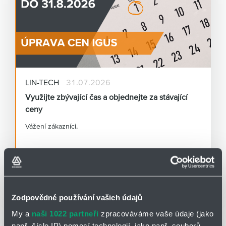
Partner
Zone
LIN-TECH
31.07.2026
Využijte zbývající čas a objednejte za stávající
ceny
Vážení zákazníci,
chceme vám dát prostor připravit se na tuto změnu.
Čtěte více
Všechny objednávky přijaté do 31. 8. 2026 (včetně)
odbavíme za původní ceníkové ceny.
Zodpovědné používání vašich údajů
Co se pro vás mění a co zůstává stejné?
My a
naši 1022 partneři
zpracováváme vaše údaje (jako
např. číslo IP) pomocí technologií, jako např. souborů