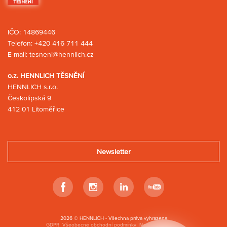
IČO: 14869446
Telefon:
+420 416 711 444
E-mail:
tesneni@hennlich.cz
o.z. HENNLICH TĚSNĚNÍ
HENNLICH s.r.o.
Českolipská 9
412 01 Litoměřice
Newsletter
Facebook
Instagram
Linkedin
Youtube
2026 © HENNLICH - Všechna práva vyhrazena
GDPR
Všeobecné obchodní podmínky
Nastavení cookies