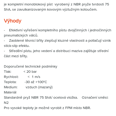
je kompletní monoblokový píst vyrobený z NBR pryže tvrdosti 75
ShA, se zavulkanizovaným kovovým výztužným kotoučem.
Výhody
- Efektivní vyřešení kompletního pístu dvojčinných i jednočinných
pneumatických válců.
- Zaoblené těsnicí břity zlepšují kluzné vlastnosti a potlačují vznik
stick-slip efektu.
- Středění pístu, jeho vedení a distribuci maziva zajišťuje střední
část mezi břity.
Doporučené technické podmínky
Tlak: < 20 bar
Rychlost: < 1 m/s
Teplota: -30 až +100°C
Medium: vzduch (mazaný)
Materiál
Standardně pryž NBR 75 ShA/ ocelová vložka. Označení směsi:
N2
Pro vysoké teploty je možné vyrobit z FPM místo NBR.