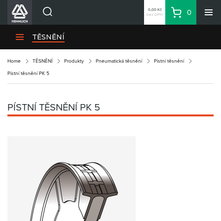
0,00 Kč
0
bez DPH
Košík
Hledat
Divize HENNLICH
TĚSNĚNÍ
Produkty
Home
TĚSNĚNÍ
Produkty
Pneumatická těsnění
Pístní těsnění
Aktuality
Pístní těsnění PK 5
Blog
Kariéra
PÍSTNÍ TĚSNĚNÍ PK 5
O firmě
Kontakty
CS
Přihlásit se
CZK
Nákupní seznam