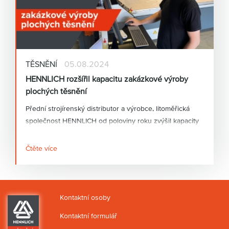
TĚSNĚNÍ
05.08.2024
HENNLICH rozšířil kapacitu zakázkové výroby
plochých těsnění
Přední strojírenský distributor a výrobce, litoměřická
společnost HENNLICH od poloviny roku zvýšil kapacity
pro zakázkovou výrobu plochých těsnění. Díky pořízení
nového plotru dokáže firma vyrábět plochá těsnění až
Čtěte více
do výšky 20 milimetrů navíc s vyšší přesností a rychleji.
Firma tak dokáže zákazníkům ve stejném čase dodat
větší množství plochých těsnění.
Kontaktní osoby
Kontaktní formulář