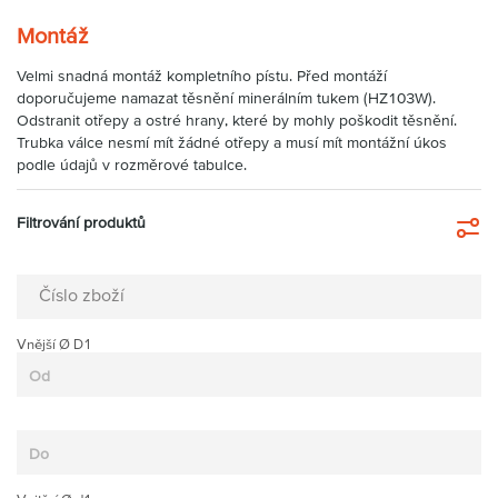
Montáž
Velmi snadná montáž kompletního pístu. Před montáží
doporučujeme namazat těsnění minerálním tukem (HZ103W).
Odstranit otřepy a ostré hrany, které by mohly poškodit těsnění.
Trubka válce nesmí mít žádné otřepy a musí mít montážní úkos
podle údajů v rozměrové tabulce.
Filtrování produktů
Fi
Číslo zboží
Vnější Ø D1