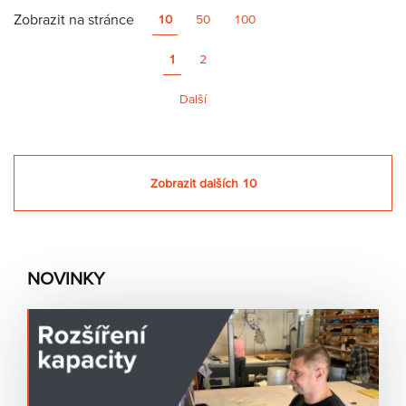
u
s
n
Zobrazit na stránce
10
50
100
s
o
s
1
2
t
i
Další
Zobrazit dalších 10
NOVINKY