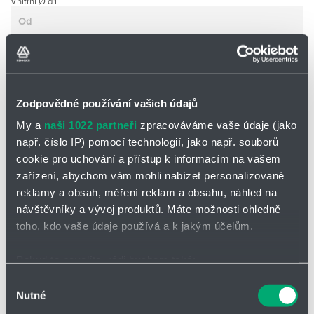
Vnitřní Ø d1
Zodpovědné používání vašich údajů
Zrušit filtrování
My a
naši 1022 partneři
zpracováváme vaše údaje (jako
např. číslo IP) pomocí technologií, jako např. souborů
cookie pro uchování a přístup k informacím na vašem
zařízení, abychom vám mohli nabízet personalizované
Filtrovat
reklamy a obsah, měření reklam a obsahu, náhled na
návštěvníky a vývoj produktů. Máte možnosti ohledně
toho, kdo vaše údaje používá a k jakým účelům.
Počet nalezených produktů:
20
Pokud to povolíte, rádi bychom také:
Shromažďovali informace o vaší geografické poloze,
Výběr
Nutné
které mohou být přesné na několik metrů
Číslo zboží
Skladem
Množství
MJ
souhlasu
Identifikovali vaše zařízení pomocí aktivního