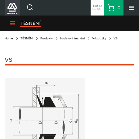
0,00 Kč
0
bez DPH
Košík
Hledat
Divize HENNLICH
TĚSNĚNÍ
Produkty
Home
TĚSNĚNÍ
Produkty
Hřídelová těsnění
V-kroužky
VS
Aktuality
Blog
VS
Kariéra
O firmě
Kontakty
CS
Přihlásit se
CZK
Nákupní seznam