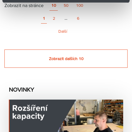
ž
t
Zobrazit na stránce
u
s
10
50
100
n
i
s
o
1
2
…
6
s
t
i
Další
Zobrazit dalších 10
NOVINKY