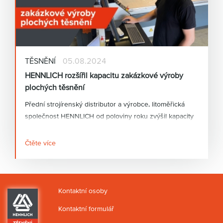
TĚSNĚNÍ
05.08.2024
HENNLICH rozšířil kapacitu zakázkové výroby
plochých těsnění
Přední strojírenský distributor a výrobce, litoměřická
společnost HENNLICH od poloviny roku zvýšil kapacity
pro zakázkovou výrobu plochých těsnění. Díky pořízení
nového plotru dokáže firma vyrábět plochá těsnění až
Čtěte více
do výšky 20 milimetrů navíc s vyšší přesností a rychleji.
Firma tak dokáže zákazníkům ve stejném čase dodat
větší množství plochých těsnění.
Kontaktní osoby
Kontaktní formulář