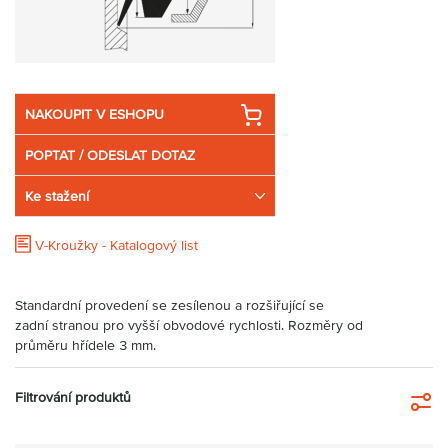
Partner
Zone
NAKOUPIT V ESHOPU
POPTAT / ODESLAT DOTAZ
Ke stažení
V-Kroužky - Katalogový list
Standardní provedení se zesílenou a rozšiřující se
zadní stranou pro vyšší obvodové rychlosti. Rozměry od
průměru hřídele 3 mm.
Filtrování produktů
Fi