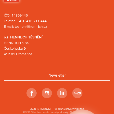
IČO: 14869446
Telefon:
+420 416 711 444
E-mail:
tesneni@hennlich.cz
o.z. HENNLICH TĚSNĚNÍ
HENNLICH s.r.o.
Českolipská 9
412 01 Litoměřice
Newsletter
Facebook
Instagram
Linkedin
Youtube
2026 © HENNLICH - Všechna práva vyhrazena
GDPR
Všeobecné obchodní podmínky
Nastavení cookies