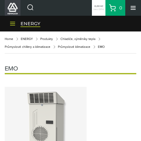
0,00 Kč
0
bez DPH
Košík
Hledat
Divize HENNLICH
ENERGY
Produkty
Home
ENERGY
Produkty
Chladiče, výměníky tepla
Aktuality
Průmyslové chillery a klimatizace
Průmyslové klimatizace
EMO
Blog
Kariéra
EMO
O firmě
Kontakty
CS
Přihlásit se
CZK
Nákupní seznam