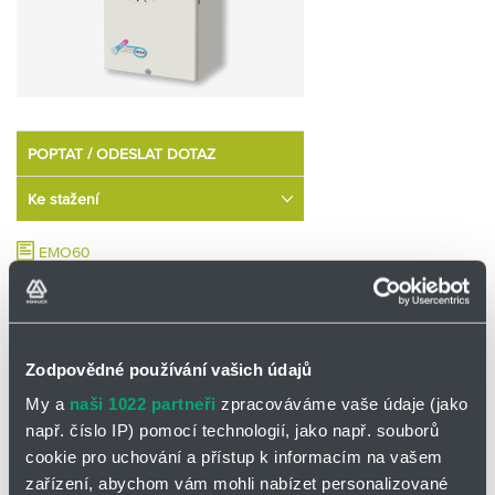
Partner
Zone
POPTAT / ODESLAT DOTAZ
Ke stažení
EMO60
EMO80
EMOA0
Zodpovědné používání vašich údajů
POPTÁVKOVÉ DOTAZNÍKY
My a
naši 1022 partneři
zpracováváme vaše údaje (jako
např. číslo IP) pomocí technologií, jako např. souborů
Pro
venkovní
použití nabízíme také
nástěnné klimatizace EMO.
cookie pro uchování a přístup k informacím na vašem
Pro provozní teploty od -20°C do +55°C. Teplotu uvnitř skříně lze
zařízení, abychom vám mohli nabízet personalizované