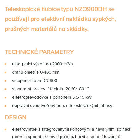
Partner
Zone
Teleskopické hubice typu NZO900DH
se
používají pro efektivní nakládku sypkých,
prašných materiálů na skládky.
TECHNICKÉ PARAMETRY
max. plnicí výkon do 2000 m3/h
granulometrie 0-400 mm
vstupní příruba DN 900
standartní pracovní teplota -20 °C/+80 °C
elektropřevodovka s pohonem 5.5-15 kW
dopravní svod tvořený pouze teleskopickými tubusy
DESIGN
elektrovrátek s integrovanými koncovými a havarijními spínači
(horní a spodní pracovní poloha, horní a spodní havarijní