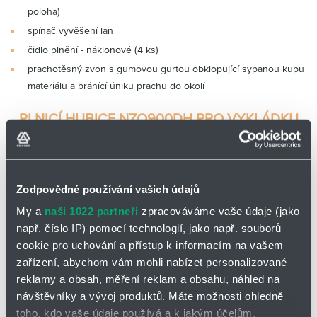
poloha)
spínač vyvěšení lan
čidlo plnění - náklonové (4 ks)
prachotěsný zvon s gumovou gurtou obklopující sypanou kupu
materiálu a bránící úniku prachu do okolí
PLNICÍ HUBICE NZO900DH PRO VYKLÁDKU
SYPKÝCH MATERIÁLŮ NA SKLÁDKU
Zodpovědné používání vašich údajů
My a
naši 1022 partneři
zpracováváme vaše údaje (jako
např. číslo IP) pomocí technologií, jako např. souborů
cookie pro uchování a přístup k informacím na vašem
zařízení, abychom vám mohli nabízet personalizované
reklamy a obsah, měření reklam a obsahu, náhled na
návštěvníky a vývoj produktů. Máte možnosti ohledně
toho, kdo vaše údaje používá a k jakým účelům.