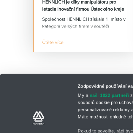
HENNLICH je díky manipulátoru pro
letadla Inovační firmou Ústeckého kraje
Společnost HENNLICH získala 1. místo v
kategorii velkých firem v soutěži
Inovační firma Ústeckého kraje za rok
2025, kterou již poosmé pořádalo
Čtěte více
Inovační centrum Ústeckého kraje (ICUK)
ve spolupráci s Ústeckým krajem.
Ocenění firmě vynesl vývoj a výroba
elektro-mechanického 3D manipulátoru
SEL určeného pro montáž a demontáž
leteckých motorů do hmotnosti 20 tun.
Zodpovědné používání va
My a
naši 1022 partneři
z
souborů cookie pro uchov
personalizované reklamy a
Kontakní osoby
Kontaktní formulá
Máte možnosti ohledně toh
Pokud to povolíte, rádi by