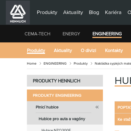
Produkty
Aktuality
Blog
Kariéra
O
CEMA-TECH
ENERGY
ENGINEERING
Produkty
Aktuality
O divizi
Kontakty
Home
ENGINEERING
Produkty
Nakládka sypkých mate
HU
PRODUKTY HENNLICH
PRODUKTY ENGINEERING
Plnicí hubice
POPTA
Hubice pro auta a vagóny
Ke staž
Hubice NZO300E