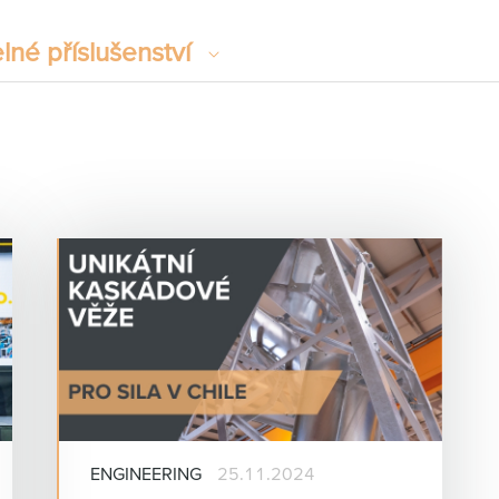
elné příslušenství
ENGINEERING
25.11.2024