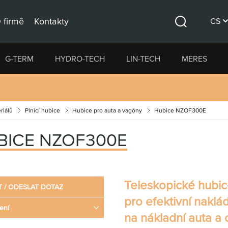
 firmě
Kontakty
CS
Hledat
DE
G-TERM
HYDRO-TECH
LIN-TECH
MERES
EN
riálů
Plnicí hubice
Hubice pro auta a vagóny
Hubice NZOF300E
BICE NZOF300E
Teleskopické hubi
T / ODESLAT DOTAZ
pro efektivní naklá
ení
na nákladní auta a 