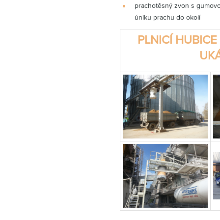
prachotěsný zvon s gumovou
úniku prachu do okolí
PLNICÍ HUBICE
UK