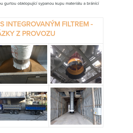
 gurtou obklopující sypanou kupu materiálu a bránící
 S INTEGROVANÝM FILTREM -
ÁZKY Z PROVOZU