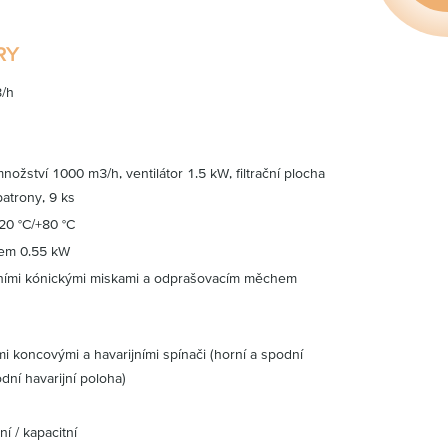
RY
3/h
žství 1000 m3/h, ventilátor 1.5 kW, filtrační plocha
patrony, 9 ks
-20 °C/+80 °C
nem 0.55 kW
řními kónickými miskami a odprašovacím měchem
i koncovými a havarijními spínači (horní a spodní
dní havarijní poloha)
ní / kapacitní