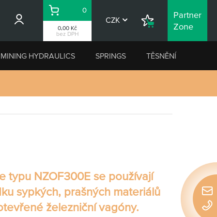
0
Partner
Košík
CZK
Nákupní
Zone
0,00 Kč
seznam
bez DPH
MINING HYDRAULICS
SPRINGS
TĚSNĚNÍ
ce typu NZOF300E
se používají
dku sypkých, prašných materiálů
Rychl
otevřené železniční vagóny.
konta