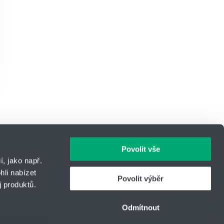
Povolit vše
, jako např.
li nabízet
Povolit výběr
 produktů.
IČO: 14869446
Telefon:
+420 416 711 350
Odmítnout
E-mail:
engineering@hennlich.cz