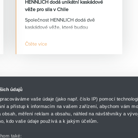
HENNLICH dodá unikátní kaskádové
věže pro sila v Chile
Společnost HENNLICH dodá dvě
kaskádové věže, které budou
instalovány v rámci těžebního průmyslu
v Chile. Tyto věže, vyrobené z
Čtěte více
pozinkové oceli představují inovativní
řešení pro efektivní manipulaci s
materiálem uvnitř sila.
šich údajů
pracováváme vaše údaje (jako např. číslo IP) pomocí technologií
ání a přístup k informacím na vašem zařízení, abychom vám moh
o.z. ENGINEERING
 obsah, měření reklam a obsahu, náhled na návštěvníky a vývoj
HENNLICH s.r.o.
ř
o, kdo vaše údaje používá a k jakým účelům.
Českolipská 9
412 01 Litoměřice
chom také: