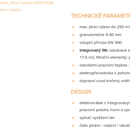
heet_Plnící hubice NZOF300E
uta a vagóny
TECHNICKÉ PARAMET
max. plnicí výkon do 250 m
granulometrie 0-40 mm
vstupní příruba DN 300
integrovaný filtr:
odsávané mno
17.5 m2, filtrační elementy: 
standartní pracovní teplota 
elektropřevodovka s poho
dopravní svod tvořený vnit
DESIGN
elektrovrátek s integrovaným
pracovní poloha, horní a spo
spínač vyvěšení lan
čidlo plnění - rotační / vibrač