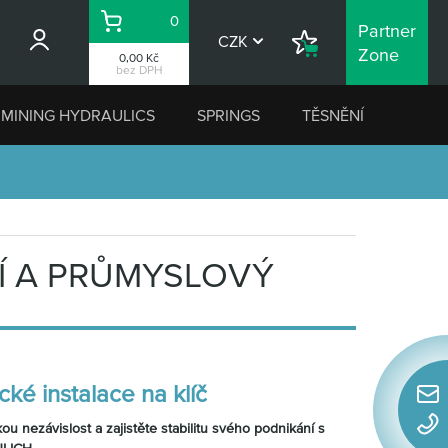
0
Partner
Košík
CZK
Nákupní
Zone
0,00 Kč
seznam
bez DPH
MINING HYDRAULICS
SPRINGS
TĚSNĚNÍ
Í A PRŮMYSLOVÝ
cké instalace na klíč
Rychl
konta
ou nezávislost a zajistěte stabilitu svého podnikání s