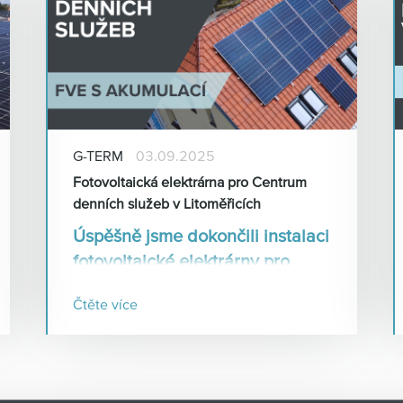
G-TERM
03.09.2025
Fotovoltaická elektrárna pro Centrum
denních služeb v Litoměřicích
Úspěšně jsme dokončili instalaci
fotovoltaické elektrárny pro
Centrum denních služeb v
Čtěte více
Litoměřicích