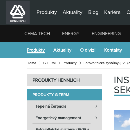
Produkty
Aktuality
Blog
Kariéra
O
CEMA-TECH
ENERGY
ENGINEERING
Produkty
Aktuality
O divizi
Kontakty
Home
G-TERM
Produkty
Fotovoltaické systémy (FVE) a
IN
PRODUKTY HENNLICH
SEK
PRODUKTY G-TERM
Tepelná čerpadla
Energetický management
Fotovoltaické systémy (FVE) a