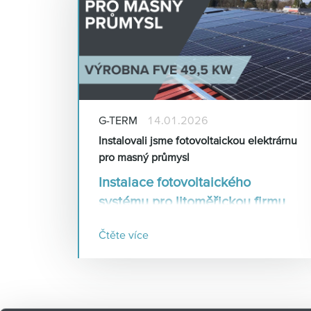
G-TERM
14.01.2026
Instalovali jsme fotovoltaickou elektrárnu
pro masný průmysl
Instalace fotovoltaického
systému pro litoměřickou firmu
Čtěte více