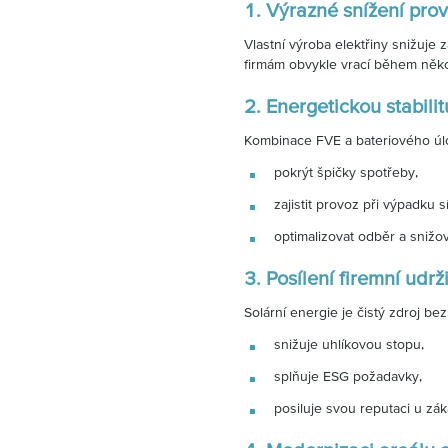
1. Výrazné snížení pro
Vlastní výroba elektřiny snižuje 
firmám obvykle vrací během něko
2. Energetickou stabili
Kombinace FVE a bateriového úl
pokrýt špičky spotřeby,
zajistit provoz při výpadku sí
optimalizovat odběr a snižo
3. Posílení firemní udrži
Solární energie je čistý zdroj bez 
snižuje uhlíkovou stopu,
splňuje ESG požadavky,
posiluje svou reputaci u zák