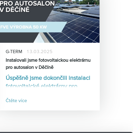
G-TERM
13.03.2025
Instalovali jsme fotovoltaickou elektrárnu
pro autosalon v Děčíně
Úspěšně jsme dokončili instalaci
fotovoltaické elektrárny pro
autosalon Gerhard Horejsek v
Čtěte více
Děčíně