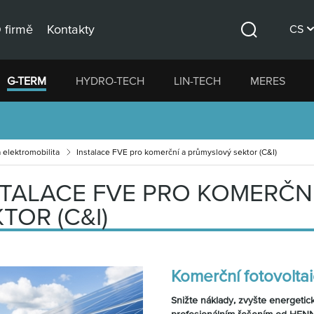
 firmě
Kontakty
CS
Hledat
DE
G-TERM
HYDRO-TECH
LIN-TECH
MERES
EN
 elektromobilita
Instalace FVE pro komerční a průmyslový sektor (C&I)
STALACE FVE PRO KOMERČN
TOR (C&I)
Komerční fotovoltai
Snižte náklady, zvyšte energetick