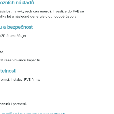
vozních nákladů
závislost na výkyvech cen energií. Investice do FVE se
lika let a následně generuje dlouhodobé úspory.
tu a bezpečnost
ožiště umožňuje:
tě,
vat rezervovanou kapacitu.
telnosti
emisí. Instalací FVE firma:
azníků i partnerů.