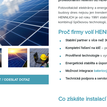
profesionálním řešením od HEN
Fotovoltaické elektrárny a energ
budovy dnes nejsou jen trendem 
HENNLICH je od roku 1991 stabil
kombinují špičkovou technologii, 
Proč firmy volí HE
Stabilní partner s více než 
Kompletní řešení na klíč
– pr
Prověřené technologie
s vys
Energetická stabilita a úspo
Možnost integrace
bateriový
Technická podpora a servis
T / ODESLAT DOTAZ
Co získáte instalac