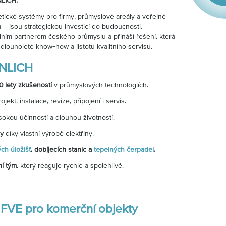
NLICH.
etické systémy pro firmy, průmyslové areály a veřejné
– jsou strategickou investicí do budoucnosti.
ním partnerem českého průmyslu a přináší řešení, která
dlouholeté know‑how a jistotu kvalitního servisu.
NNLICH
30 lety zkušeností
v průmyslových technologiích.
ojekt, instalace, revize, připojení i servis.
okou účinností a dlouhou životností.
ry
díky vlastní výrobě elektřiny.
ch úložišť
, dobíjecích stanic a
tepelných čerpadel
.
ní tým
, který reaguje rychle a spolehlivě.
í FVE pro komerční objekty