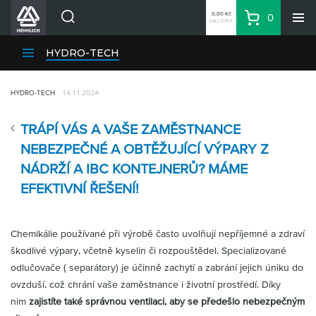
0,00 Kč
0
bez DPH
Košík
Hledat
Divize HENNLICH
HYDRO-TECH
Produkty
HYDRO-TECH
14.11.2024
Aktuality
Blog
TRÁPÍ VÁS A VAŠE ZAMĚSTNANCE
Kariéra
NEBEZPEČNÉ A OBTĚŽUJÍCÍ VÝPARY Z
O firmě
NÁDRŽÍ A IBC KONTEJNERŮ? MÁME
EFEKTIVNÍ ŘEŠENÍ!
Kontakty
CS
Přihlásit se
Chemikálie používané při výrobě často uvolňují nepříjemné a zdraví
škodlivé výpary, včetně kyselin či rozpouštědel. Specializované
CZK
odlučovače ( separátory) je účinně zachytí a zabrání jejich úniku do
Nákupní seznam
ovzduší, což chrání vaše zaměstnance i životní prostředí. Díky
nim
zajistíte také správnou ventilaci, aby se předešlo nebezpečným