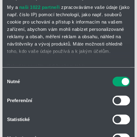
My a
naši 1022 partneři
zpracováváme vaše údaje (jako
flexibilní využití:
Odlučovače se snadno přizpůsobí různým
např. číslo IP) pomocí technologií, jako např. souborů
typům nádrží a procesním podmínkám, takže je můžete
cookie pro uchování a přístup k informacím na vašem
pohodlně podle potřeby přemístit.
zařízení, abychom vám mohli nabízet personalizované
reklamy a obsah, měření reklam a obsahu, náhled na
Neváhejte nás kontaktovat! Rádi vám poradíme, který odlučovač
návštěvníky a vývoj produktů. Máte možnosti ohledně
kyselých par je pro vás nejvhodnější.
toho, kdo vaše údaje používá a k jakým účelům.
Pokud to povolíte, rádi bychom také:
Těšíme se na spolupráci s Vámi
Shromažďovali informace o vaší geografické poloze,
Výběr
Nutné
které mohou být přesné na několik metrů
souhlasu
Ing. Václav Douša
Identifikovali vaše zařízení pomocí aktivního
Product manager - armatury/trysky
skenování pro konkrétní charakteristiky (otisk prstu)
Preferenční
dousa@hennlich.cz
Zjistěte více o tom, jak zpracováváme vaše osobní
Tel.
+420 416 711 228
údaje, a nastavte si předvolby v
části s podrobnostmi
.
Statistické
Svůj souhlas můžete kdykoliv změnit nebo odvolat v
části Prohlášení o souborech cookie.
Zpět