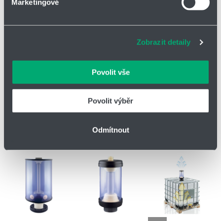
Marketingové
Soubory cookies a další technologie nám pomáhají
zlepšovat naše služby. Rádi bychom vám nabídli
adekvátní informace a správné fungování stránek. S
Zobrazit detaily
vašimi údaji zacházíme citlivě, děkujeme za projevení
důvěry.
Povolit vše
Povolit výběr
Odmítnout