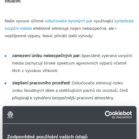
situacím.
Partner
Zone
Naše vysoce účinné
odlučovače kyselých par
využívající
syntetická
sorpční média
efektivně eliminuje nejen nebezpečné, ale i
nepříjemné výpary. Navíc přináší další výhody:
zamezení úniku nebezpečných par:
Speciálně vybraná sorpční
média zachycují široké spektrum agresivních výparů včetně
těch s vysokou vlhkostí.
zlepšení pracovního prostředí
: Odlučovače eliminují riziko
úniku škodlivých látek a obtěžujících pachů do ovzduší, čímž
přispívají k vytváření bezpečnější pracovní atmosféry.
dlouhá životnost:
Vysoká kapacita sorbentu zaručuje
dlouhodobý provoz bez nutnosti časté výměny.
nízké provozní náklady:
Díky dlouhé životnosti sorbentu a
Zodpovědné používání vašich údajů
jednoduché obsluze šetří separátory vaše finanční prostředky.