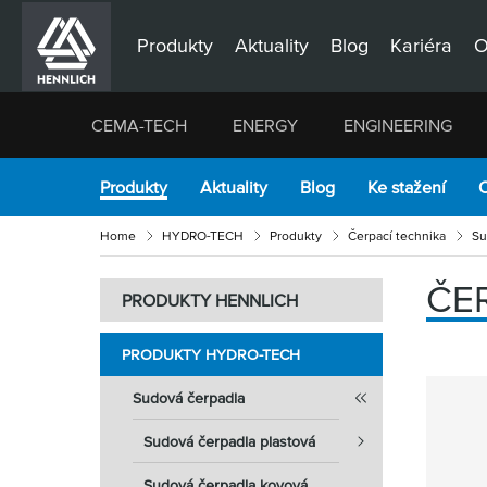
Produkty
Aktuality
Blog
Kariéra
O
CEMA-TECH
ENERGY
ENGINEERING
Produkty
Aktuality
Blog
Ke stažení
O
Home
HYDRO-TECH
Produkty
Čerpací technika
Su
ČE
PRODUKTY HENNLICH
PRODUKTY HYDRO-TECH
Sudová čerpadla
Sudová čerpadla plastová
Sudová čerpadla kovová