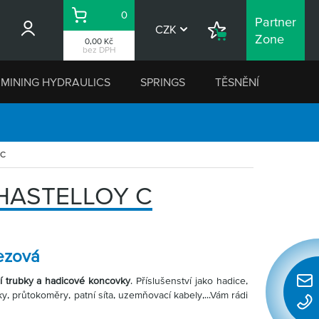
0
Partner
Košík
CZK
Nákupní
Zone
0,00 Kč
seznam
bez DPH
MINING HYDRAULICS
SPRINGS
TĚSNĚNÍ
 C
 HASTELLOY C
ezová
í trubky a hadicové koncovky
. Příslušenství jako hadice,
Rychl
y, průtokoměry, patní síta, uzemňovací kabely,...Vám rádi
konta