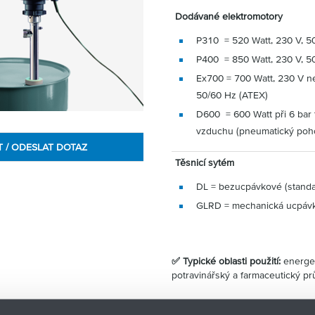
Dodávané elektromotory
P310 = 520 Watt, 230 V, 5
P400 = 850 Watt, 230 V, 5
Ex700 = 700 Watt, 230 V n
50/60 Hz (ATEX)
D600 = 600 Watt při 6 bar
vzduchu (pneumatický poh
T / ODESLAT DOTAZ
Těsnicí sytém
DL = bezucpávkové (standa
GLRD = mechanická ucpáv
✅ Typické oblasti použití:
energet
potravinářský a farmaceutický p