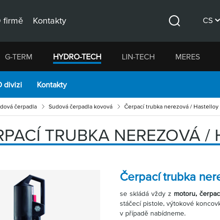
 firmě
Kontakty
CS
Hledat
DE
G-TERM
HYDRO-TECH
LIN-TECH
MERES
EN
 divizi
Kontakty
dová čerpadla
Sudová čerpadla kovová
Čerpací trubka nerezová / Hastelloy
RPACÍ TRUBKA NEREZOVÁ /
Čerpací trubka ner
se skládá vždy z
motoru, čerpac
stáčecí pistole, výtokové koncovk
v případě nabídneme.