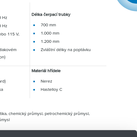
Délka čerpací trubky
0 Hz
700 mm
0 Hz
1.000 mm
ebo 115 V,
1.200 mm
 tlakovém
Zvláštní délky na poptávku
on)
Materiál hřídele
rd)
Nerez
ka
Hastelloy C
ika, chemický průmysl, petrochemický průmysl,
růmysl