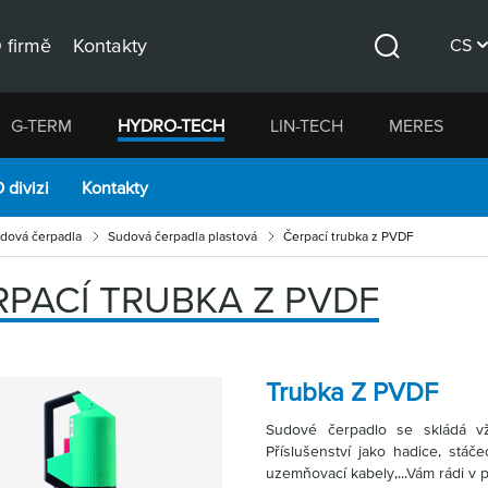
 firmě
Kontakty
CS
Hledat
DE
G-TERM
HYDRO-TECH
LIN-TECH
MERES
EN
 divizi
Kontakty
dová čerpadla
Sudová čerpadla plastová
Čerpací trubka z PVDF
RPACÍ TRUBKA Z PVDF
Trubka Z PVDF
Sudové čerpadlo se skládá 
Příslušenství jako hadice, stáče
uzemňovací kabely,...Vám rádi v