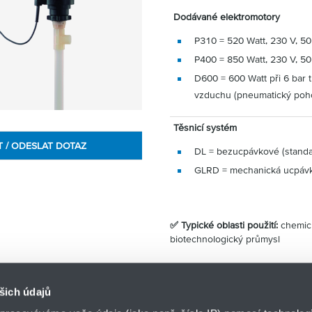
Dodávané elektromotory
P310 = 520 Watt, 230 V, 5
P400 = 850 Watt, 230 V, 5
D600 = 600 Watt při 6 bar 
vzduchu (pneumatický poh
Těsnicí systém
T / ODESLAT DOTAZ
DL = bezucpávkové (standa
GLRD = mechanická ucpáv
✅ Typické oblasti použití:
chemick
biotechnologický průmysl
šich údajů