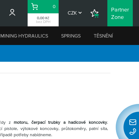
0
Partner
Košík
CZK
Nákupní
Zone
0,00 Kč
seznam
bez DPH
MINING HYDRAULICS
SPRINGS
TĚSNĚNÍ
vždy z
motoru, čerpací trubky a hadicové koncovky
.
Rychl
cí pistole, výtokové koncovky, průtokoměry, patní síta,
konta
 případě potřeby nabídneme.