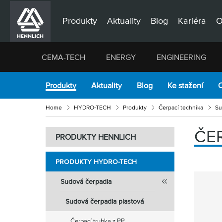
Produkty
Aktuality
Blog
Kariéra
O
CEMA-TECH
ENERGY
ENGINEERING
Produkty
Aktuality
Blog
Ke stažení
O
Home
HYDRO-TECH
Produkty
Čerpací technika
Su
ČE
PRODUKTY HENNLICH
PRODUKTY HYDRO-TECH
Sudová čerpadla
Sudová čerpadla plastová
Čerpací trubka z PP