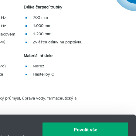
Délka čerpací trubky
700 mm
0 Hz
1.000 mm
0 Hz
1.200 mm
tlakovém
on)
Zvláštní délky na poptávku
Materiál hřídele
rd)
Nerez
ka
Hastelloy C
ý průmysl, úprava vody, farmaceutický a
Povolit vše