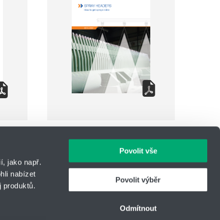
Povolit vše
, jako např.
li nabízet
Povolit výběr
 produktů.
IČO: 14869446
Telefon:
+420 416 711 222
Odmítnout
E-mail:
hydro-tech@hennlich.cz