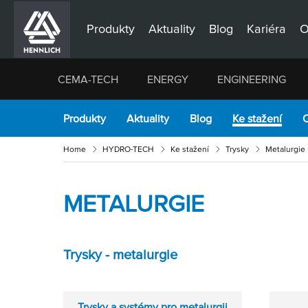
Produkty
Aktuality
Blog
Kariéra
O
CEMA-TECH
ENERGY
ENGINEERING
Produkty
Aktuality
Blog
Ke stažení
O
Home
HYDRO-TECH
Ke stažení
Trysky
Metalurgie
METALURGIE
Trysky - metalurgie
Trysky a systémy pro metalurgii