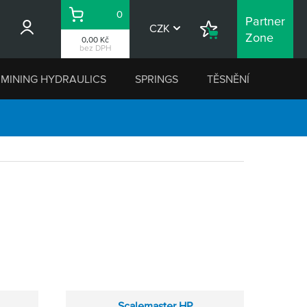
0
Partner
Košík
CZK
Nákupní
Zone
0,00 Kč
seznam
bez DPH
MINING HYDRAULICS
SPRINGS
TĚSNĚNÍ
Scalemaster HP