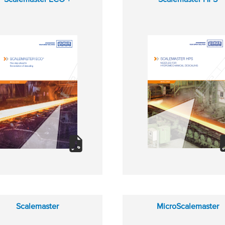
Scalemaster
MicroScalemaster