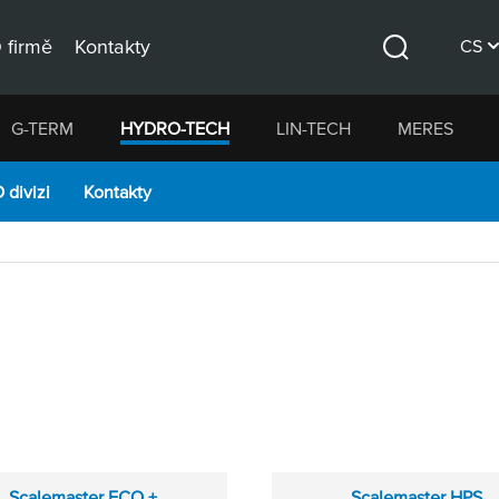
 firmě
Kontakty
CS
Hledat
DE
G-TERM
HYDRO-TECH
LIN-TECH
MERES
EN
 divizi
Kontakty
Scalemaster ECO +
Scalemaster HPS