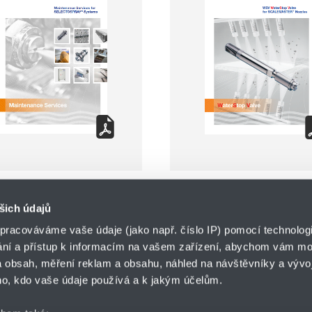
šich údajů
pracováváme vaše údaje (jako např. číslo IP) pomocí technologií
ání a přístup k informacím na vašem zařízení, abychom vám moh
o.z. HYDRO-TECH
 obsah, měření reklam a obsahu, náhled na návštěvníky a vývoj
HENNLICH s.r.o.
ář
o, kdo vaše údaje používá a k jakým účelům.
Českolipská 9
412 01 Litoměřice