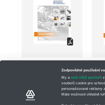
Zodpovědné používání va
My a
naši 1022 partneři
z
souborů cookie pro uchov
personalizované reklamy a
Kontaktní osoby
Kontaktní formul
Máte možnosti ohledně toh