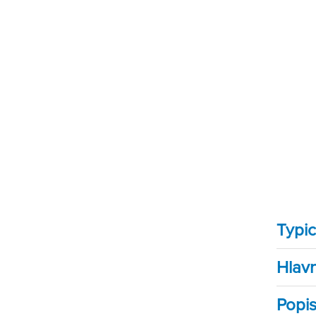
Typic
Hlav
Popi