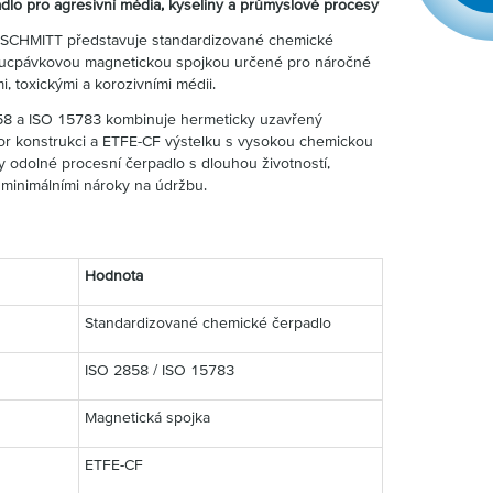
lo pro agresivní média, kyseliny a průmyslové procesy
SCHMITT představuje standardizované chemické
zucpávkovou magnetickou spojkou určené pro náročné
, toxickými a korozivními médii.
58 a ISO 15783 kombinuje hermeticky uzavřený
or konstrukci a ETFE-CF výstelku s vysokou chemickou
y odolné procesní čerpadlo s dlouhou životností,
minimálními nároky na údržbu.
Hodnota
Standardizované chemické čerpadlo
ISO 2858 / ISO 15783
Magnetická spojka
ETFE-CF