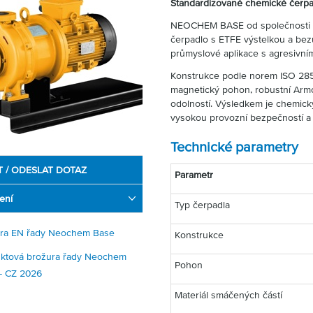
Standardizované chemické čerpad
NEOCHEM BASE od společnosti 
čerpadlo s ETFE výstelkou a be
průmyslové aplikace s agresivními
Konstrukce podle norem ISO 28
magnetický pohon, robustní Arm
odolností. Výsledkem je chemick
vysokou provozní bezpečností a 
Technické parametry
T / ODESLAT DOTAZ
Parametr
ení
Typ čerpadla
ra EN řady Neochem Base
Konstrukce
ktová brožura řady Neochem
Pohon
- CZ 2026
Materiál smáčených částí