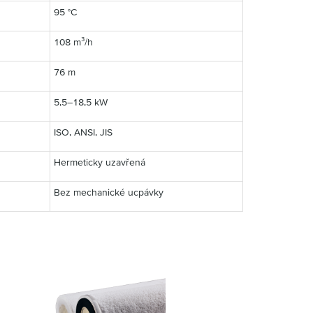
95 °C
108 m³/h
76 m
5,5–18,5 kW
ISO, ANSI, JIS
Hermeticky uzavřená
Bez mechanické ucpávky