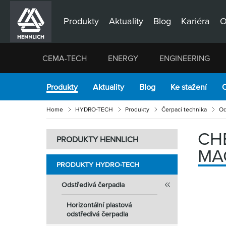
Produkty
Aktuality
Blog
Kariéra
O
CEMA-TECH
ENERGY
ENGINEERING
Produkty
Aktuality
Blog
Ke stažení
O
Home
HYDRO-TECH
Produkty
Čerpací technika
Od
CH
PRODUKTY HENNLICH
MA
PRODUKTY HYDRO-TECH
Odstředivá čerpadla
Horizontální plastová
odstředivá čerpadla