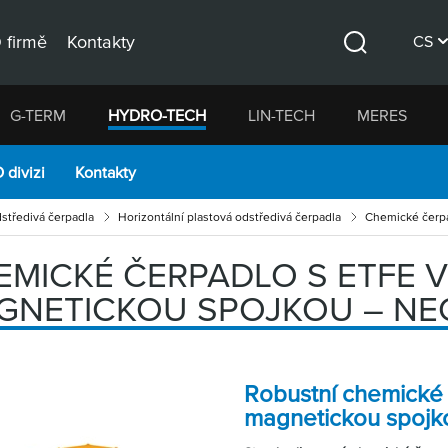
 firmě
Kontakty
CS
Hledat
DE
G-TERM
HYDRO-TECH
LIN-TECH
MERES
EN
 divizi
Kontakty
středivá čerpadla
Horizontální plastová odstředivá čerpadla
Chemické čerp
EMICKÉ ČERPADLO S ETFE 
GNETICKOU SPOJKOU – NE
Robustní chemické 
magnetickou spoj