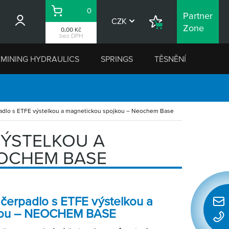
0
Partner
Košík
CZK
Nákupní
Zone
0,00 Kč
seznam
bez DPH
MINING HYDRAULICS
SPRINGS
TĚSNĚNÍ
adlo s ETFE výstelkou a magnetickou spojkou – Neochem Base
VÝSTELKOU A
OCHEM BASE
čerpadlo s ETFE výstelkou a
Rychl
kou – NEOCHEM BASE
konta