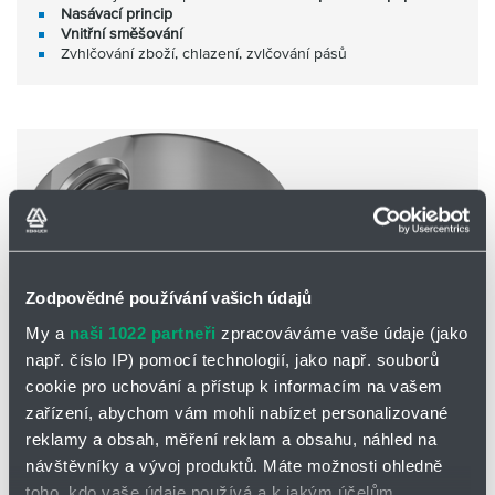
Nasávací princip
Vnitřní směšování
Zvhlčování zboží, chlazení, zvlčování pásů
Zodpovědné používání vašich údajů
My a
naši 1022 partneři
zpracováváme vaše údaje (jako
např. číslo IP) pomocí technologií, jako např. souborů
cookie pro uchování a přístup k informacím na vašem
zařízení, abychom vám mohli nabízet personalizované
reklamy a obsah, měření reklam a obsahu, náhled na
136.6
návštěvníky a vývoj produktů. Máte možnosti ohledně
Jemné rozprašování ve formě
plochého paprsku
toho, kdo vaše údaje používá a k jakým účelům.