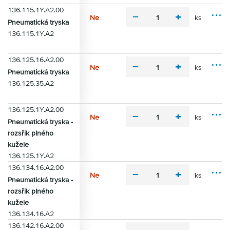
u
s
n
136.115.1Y.A2.00
s
o
Ne
ks
m
p
Pneumatická tryska
s
M
i
l
136.115.1Y.A2
t
o
n
u
i
ž
u
s
n
136.125.16.A2.00
s
o
Ne
ks
m
p
Pneumatická tryska
s
M
i
l
136.125.35.A2
t
o
n
u
i
ž
u
s
n
136.125.1Y.A2.00
s
o
Ne
ks
m
p
Pneumatická tryska -
s
M
i
l
rozsřik plného
t
o
n
u
i
kužele
ž
u
s
n
136.125.1Y.A2
s
o
136.134.16.A2.00
s
Ne
ks
m
p
Pneumatická tryska -
M
t
i
l
rozsřik plného
o
i
n
u
kužele
ž
u
s
n
136.134.16.A2
s
o
136.142.16.A2.00