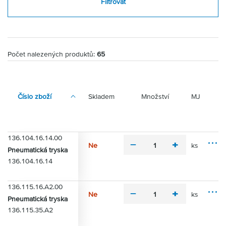
Filtrovat
Počet nalezených produktů:
65
Číslo zboží
Skladem
Množství
MJ
136.104.16.14.00
Ne
ks
m
p
Pneumatická tryska
M
i
l
136.104.16.14
o
n
u
ž
u
s
n
136.115.16.A2.00
s
o
Ne
ks
m
p
Pneumatická tryska
s
M
i
l
136.115.35.A2
t
o
n
u
i
ž