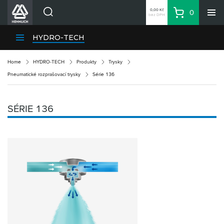
0,00 Kč
0
bez DPH
Košík
Hledat
Divize HENNLICH
HYDRO-TECH
Produkty
Home
HYDRO-TECH
Produkty
Trysky
Aktuality
Pneumatické rozprašovací trysky
Série 136
Blog
Kariéra
SÉRIE 136
O firmě
Kontakty
CS
Přihlásit se
CZK
Nákupní seznam