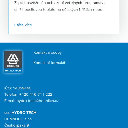
Zajistit osvěžení a ochlazení veřejných prostranství,
snížit pocitovou teplotu na dětských hřištích nebo
podpořit růst a dozrávání zemědělských plodin – to je
jen několik způsobů využití
vysokotlakých mlžících
Čtěte více
systémů
, kterým nahrávají stále teplejší léta. Firma
HENNLICH, která tyto systémy v Česku navrhuje a
dodává, zaznamenává růst poptávky po tomto zařízení v
řádu desítek procent.
Kontaktní osoby
Kontaktní formulář
IČO: 14869446
Telefon:
+420 416 711 222
E-mail:
hydro-tech@hennlich.cz
o.z. HYDRO-TECH
HENNLICH s.r.o.
Českolipská 9