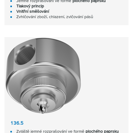
Jemné rozprašování ve formě
plochého paprsku
Tlakový princip
Vnitřní směšování
Zvhlčování zboží, chlazení, zvlčování pásů
136.5
Zvláště jemné rozprašování ve formě
plochého paprsku