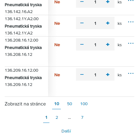
s
Ne
ks
m
p
Pneumatická tryska
M
t
i
l
136.142.16.A2
o
i
n
u
136.142.1Y.A2.00
ž
u
s
Ne
ks
n
m
p
Pneumatická tryska
s
M
o
i
l
136.142.1Y.A2
o
s
n
u
136.208.16.12.00
ž
t
u
s
Ne
ks
n
m
p
Pneumatická tryska
i
s
M
o
i
l
136.208.16.12
o
s
n
u
ž
t
u
s
n
i
136.209.16.12.00
s
o
Ne
ks
m
p
Pneumatická tryska
s
M
i
l
136.209.16.12
t
o
n
u
i
ž
u
s
n
s
Zobrazit na stránce
o
10
50
100
s
t
1
2
…
7
i
Další