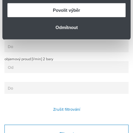
Číslo zboží
Povolit výběr
stupeň úhlu
Odmítnout
objemový proud [l/min] 2 bary
Zrušit filtrování