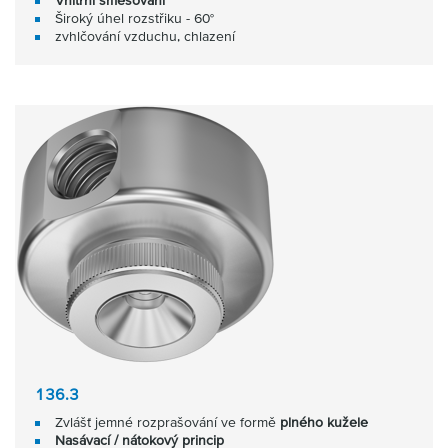
Vnitřní směšování
Široký úhel rozstřiku - 60°
zvhlčování vzduchu, chlazení
136.3
Zvlášť jemné rozprašování ve formě
plného kužele
Nasávací / nátokový princip