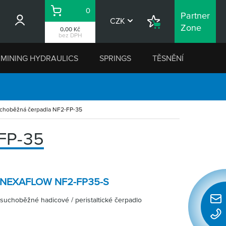
0
Partner
Košík
CZK
Nákupní
Zone
0,00 Kč
seznam
bez DPH
MINING HYDRAULICS
SPRINGS
TĚSNĚNÍ
choběžná čerpadla NF2-FP-35
FP-35
 – NEXAFLOW NF2-FP35-S
 suchoběžné hadicové / peristaltické čerpadlo
Rychl
konta