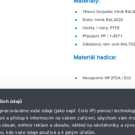
Materiály:
Těleso čerpadla: hliník RAL
Rotor: hliník RAL3020
Vložky / rolny: PTFE
Připojení: PP / 1.4571
Základový rám: ocel RAL70
Materiál hadice:
Nexaprene NP (FDA / EU)
šich údajů
pracováváme vaše údaje (jako např. číslo IP) pomocí technologií
ání a přístup k informacím na vašem zařízení, abychom vám moh
o.z. HYDRO-TECH
 obsah, měření reklam a obsahu, náhled na návštěvníky a vývoj
HENNLICH s.r.o.
ář
o, kdo vaše údaje používá a k jakým účelům.