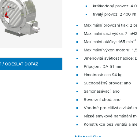
krátkodobý provoz: 4 0
trvalý provoz: 2 400 l/h
Maximální provozní tlak: 2 b
Maximální sací výška: 7 mH
Maximální otáčky: 165 min⁻¹
Maximální výkon motoru: 1,
Jmenovitá světlost hadice:
T / ODESLAT DOTAZ
Připojení: DA 51 mm
Hmotnost: cca 94 kg
Suchoběžný provoz: ano
Samonasávací: ano
Reverzní chod: ano
Vhodné pro citlivá a viskóz
Nízké smykové namáhání m
Konstrukce bez ventilů a m