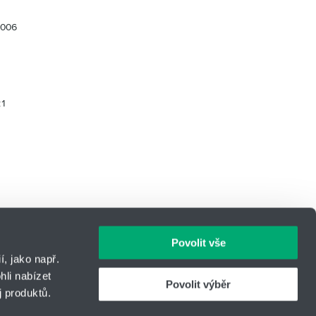
9006
21
Povolit vše
, jako např.
li nabízet
Povolit výběr
 produktů.
IČO: 14869446