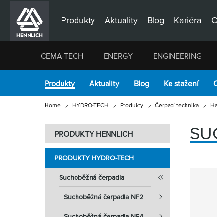
Produkty
Aktuality
Blog
Kariéra
O
CEMA-TECH
ENERGY
ENGINEERING
Produkty
Aktuality
Blog
Ke stažení
O
Home
HYDRO-TECH
Produkty
Čerpací technika
Ha
SU
PRODUKTY HENNLICH
PRODUKTY HYDRO-TECH
Suchoběžná čerpadla
Suchoběžná čerpadla NF2
Suchoběžná čerpadla NF4