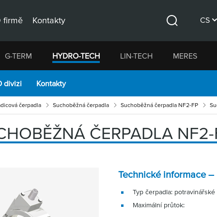
 firmě
Kontakty
CS
Hledat
DE
G-TERM
HYDRO-TECH
LIN-TECH
MERES
EN
 divizi
Kontakty
dicová čerpadla
Suchoběžná čerpadla
Suchoběžná čerpadla NF2-FP
Su
CHOBĚŽNÁ ČERPADLA NF2-
Technické informace
Typ čerpadla: potravinářské
Maximální průtok: