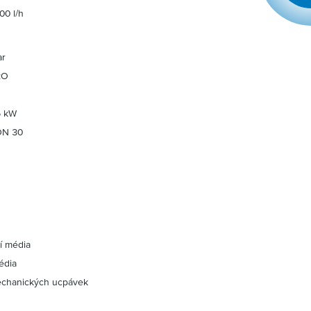
00 l/h
ar
2O
5 kW
 DN 30
ní média
édia
echanických ucpávek