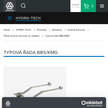
0,00 Kč
0
bez DPH
Košík
Hledat
Divize HENNLICH
HYDRO-TECH
Produkty
Home
HYDRO-TECH
Produkty
Armatury
Kulové kohouty
Aktuality
Přímé kulové kohouty se závitem
Typová řada BBS/KMG
Blog
Kariéra
TYPOVÁ ŘADA BBS/KMG
O firmě
Kontakty
CS
Přihlásit se
CZK
Nákupní seznam