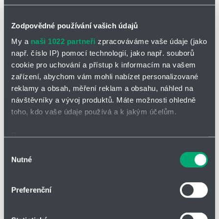
Partner
Zone
Zodpovědné používání vašich údajů
My a
naši 1022 partneři
zpracováváme vaše údaje (jako
např. číslo IP) pomocí technologií, jako např. souborů
cookie pro uchování a přístup k informacím na vašem
POPTAT / ODESLAT DOTAZ
zařízení, abychom vám mohli nabízet personalizované
reklamy a obsah, měření reklam a obsahu, náhled na
Ke stažení
návštěvníky a vývoj produktů. Máte možnosti ohledně
toho, kdo vaše údaje používá a k jakým účelům.
řada A
Pokud to povolíte, rádi bychom také:
Typová řada BBS/KMG
Shromažďovali informace o vaší geografické poloze,
Výběr
Nutné
které mohou být přesné na několik metrů
souhlasu
Typová řada BBS/KMG představuje moderní řešení
pro filtrační a
Identifikovali vaše zařízení pomocí aktivního
regulační aplikace
v průmyslových a technologických systémech.
Tyto zařízení se vyznačují vysokou efektivitou, spolehlivostí a
skenování pro konkrétní charakteristiky (otisk prstu)
Preferenční
širokým spektrem využití v různých odvětvích.
Zjistěte více o tom, jak zpracováváme vaše osobní
údaje, a nastavte si předvolby v
části s podrobnostmi
.
Středotlaký kulový kohout,