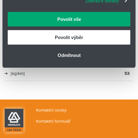
Zobrazit detaily
vašimi údaji zacházíme citlivě, děkujeme za projevení
důvěry.
Typ
CFROBOT5
Povolit vše
Skupina
Kabely pro roboty
Povolit výběr
Materiál
TPE
Odmítnout
Vnější Ø
8,50
[kg/km]
53
Kontaktní osoby
Kontaktní formulář