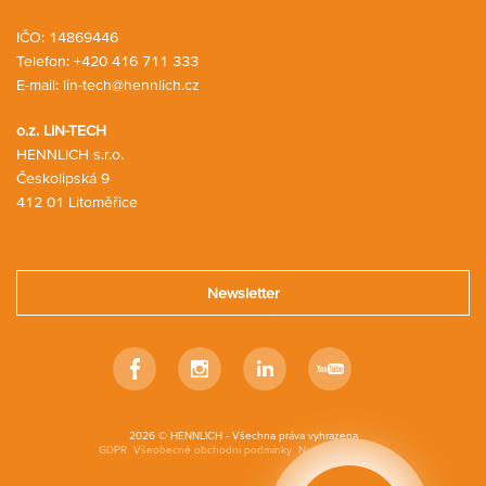
IČO: 14869446
Telefon:
+420 416 711 333
E-mail:
lin-tech@hennlich.cz
o.z. LIN-TECH
HENNLICH s.r.o.
Českolipská 9
412 01 Litoměřice
Newsletter
Facebook
Instagram
Linkedin
Youtube
2026 © HENNLICH - Všechna práva vyhrazena
GDPR
Všeobecné obchodní podmínky
Nastavení cookies