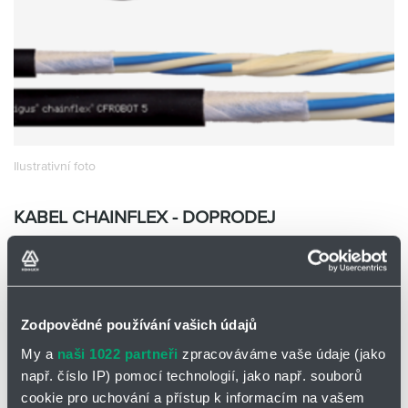
Partner
Zone
Ilustrativní foto
KABEL CHAINFLEX - DOPRODEJ
CFROBOT5.500
CFROBOT5.500
2x62,5/125
Skladem
0
m
Zodpovědné používání vašich údajů
0 m a více
780,12
Kč/m
My a
naši 1022 partneři
zpracováváme vaše údaje (jako
např. číslo IP) pomocí technologií, jako např. souborů
780,12
Kč
cookie pro uchování a přístup k informacím na vašem