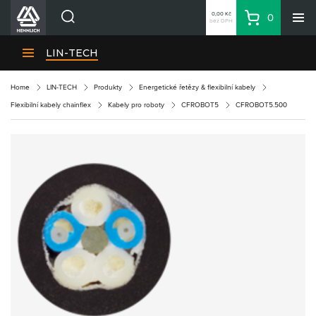
0,00 Kč
0
bez DPH
Košík
Hledat
Divize HENNLICH
LIN-TECH
Produkty
Home
LIN-TECH
Produkty
Energetické řetězy & flexibilní kabely
Aktuality
Flexibilní kabely chainflex
Kabely pro roboty
CFROBOT5
CFROBOT5.500
Blog
Kariéra
O firmě
Kontakty
CS
Přihlásit se
CZK
Nákupní seznam