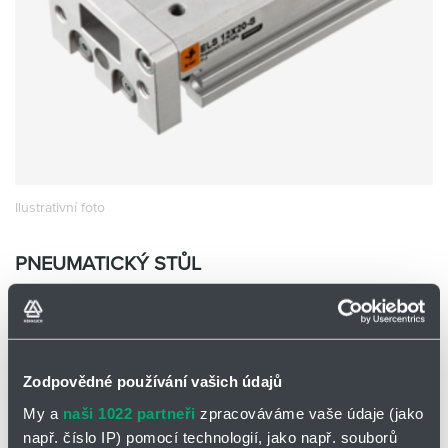
Partner
Zone
Ilustrativní foto
PNEUMATICKÝ STŮL
ELS6X10-S
EMC ELS6X10-S
Skladem
Ano
Zodpovědné používání vašich údajů
0 ks a více
3 680,00
Kč/ks
My a
naši 1022 partneři
zpracováváme vaše údaje (jako
3 680,00
Kč
např. číslo IP) pomocí technologií, jako např. souborů