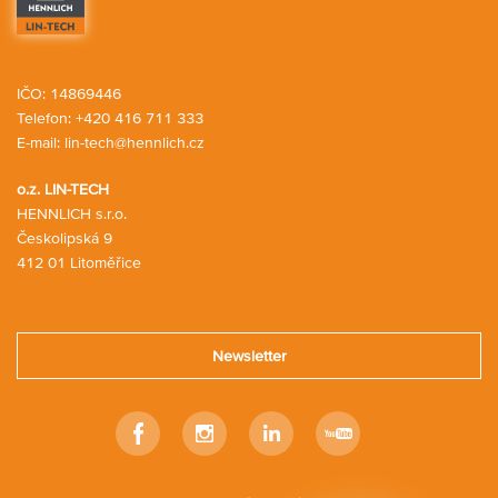
IČO: 14869446
Telefon:
+420 416 711 333
E-mail:
lin-tech@hennlich.cz
o.z. LIN-TECH
HENNLICH s.r.o.
Českolipská 9
412 01 Litoměřice
Newsletter
Facebook
Instagram
Linkedin
Youtube