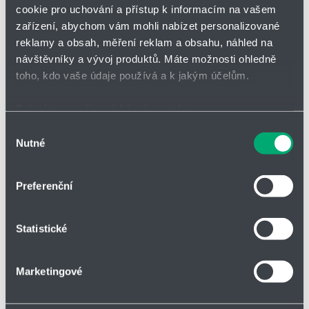
Přidat
Hlídací
cookie pro uchování a přístup k informacím na vašem
Bez DPH
na
pes
zařízení, abychom vám mohli nabízet personalizované
nákupní
-
reklamy a obsah, měření reklam a obsahu, náhled na
seznam
zahájit
minus
plus
sledová
návštěvníky a vývoj produktů. Máte možnosti ohledně
toho, kdo vaše údaje používá a k jakým účelům.
Vložit do košíku
Pokud to povolíte, rádi bychom také:
Shromažďovali informace o vaší geografické poloze,
Výběr
Nutné
které mohou být přesné na několik metrů
souhlasu
Identifikovali vaše zařízení pomocí aktivního
Vložit do poptávky
skenování pro konkrétní charakteristiky (otisk prstu)
Preferenční
Zjistěte více o tom, jak zpracováváme vaše osobní
údaje, a nastavte si předvolby v
části s podrobnostmi
.
Statistické
Svůj souhlas můžete kdykoliv změnit nebo odvolat v
části Prohlášení o souborech cookie.
Parametry
Marketingové
Soubory cookies a další technologie nám pomáhají
zlepšovat naše služby. Rádi bychom vám nabídli
Druh zboží
Válce