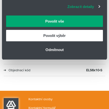
adekvátní informace a správné fungování stránek. S
Zobrazit detaily
vašimi údaji zacházíme citlivě, děkujeme za projevení
Typ
Mini saně
důvěry.
Povolit vše
Průměr
6
Zdvih (mm)
10
Povolit výběr
Alternativa 1
SLT-6-10-P-A
Odmítnout
Alternativa 2
MXS6-10
Objednací kód
ELS6x10-S
Kontaktní osoby
Kontaktní formulář