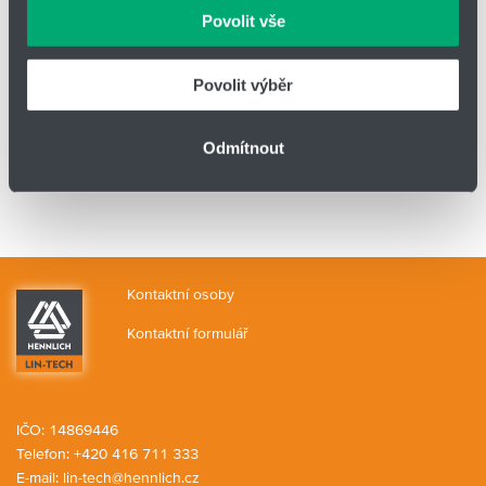
Velikost závitu
G1/2
Povolit vše
Materiál
Nerez, AISI 304, aktuátor plast
Povolit výběr
Druh
NO
Odmítnout
Objednací kód
EMCP-15-50HS2
Kontaktní osoby
Kontaktní formulář
IČO: 14869446
Telefon:
+420 416 711 333
E-mail:
lin-tech@hennlich.cz