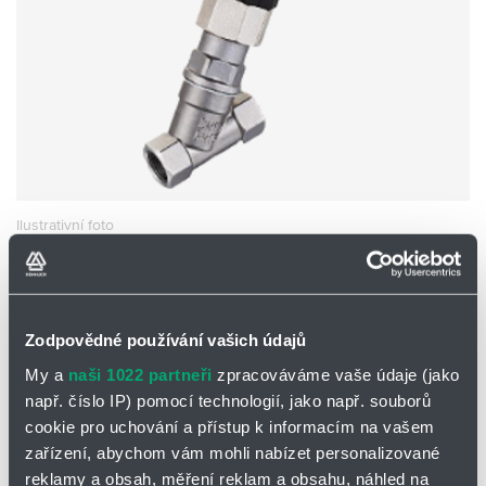
Partner
Zone
Ilustrativní foto
VENTIL SE ŠIKMÝM SEDLEM
EMCP-15-50HS2
Zodpovědné používání vašich údajů
EMC EMCP-15-50HS2
My a
naši 1022 partneři
zpracováváme vaše údaje (jako
Skladem
Ne
např. číslo IP) pomocí technologií, jako např. souborů
Cena na vyžádání
cookie pro uchování a přístup k informacím na vašem
zařízení, abychom vám mohli nabízet personalizované
Přidat
Hlídací
reklamy a obsah, měření reklam a obsahu, náhled na
na
pes