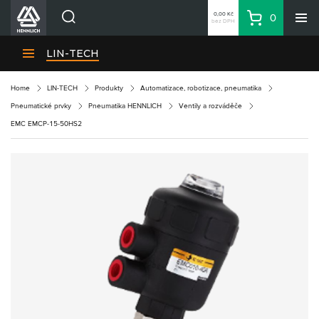
0,00 Kč
0
bez DPH
Košík
Hledat
Divize HENNLICH
LIN-TECH
Produkty
Home
LIN-TECH
Produkty
Automatizace, robotizace, pneumatika
Aktuality
Pneumatické prvky
Pneumatika HENNLICH
Ventily a rozváděče
Blog
EMC EMCP-15-50HS2
Kariéra
O firmě
Kontakty
CS
Přihlásit se
CZK
Nákupní seznam