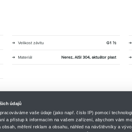
Velikost závitu
G1 ½
Materiál
Nerez, AISI 304, aktuátor plast
šich údajů
pracováváme vaše údaje (jako např. číslo IP) pomocí technologií
ání a přístup k informacím na vašem zařízení, abychom vám moh
o.z. LIN-TECH
 obsah, měření reklam a obsahu, náhled na návštěvníky a vývoj
HENNLICH s.r.o.