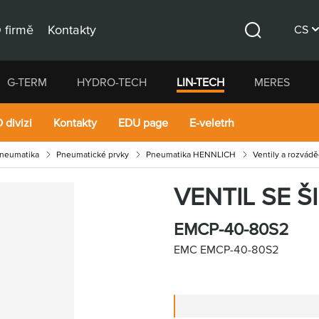
 firmě
Kontakty
CS
Hledat
DE
G-TERM
HYDRO-TECH
LIN-TECH
MERES
EN
 divizi
Kontakty
EDU page
E-veletrh
pneumatika
Pneumatické prvky
Pneumatika HENNLICH
Ventily a rozvád
VENTIL SE 
EMCP-40-80S2
EMC EMCP-40-80S2