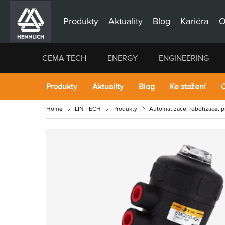
Produkty
Aktuality
Blog
Kariéra
O
CEMA-TECH
ENERGY
ENGINEERING
Produkty
Aktuality
Blog
Ke stažení
O
Home
LIN-TECH
Produkty
Automatizace, robotizace, 