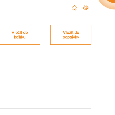
Přidat
Hlídací
na
pes
nákupní
-
seznam
zahájit
Vložit do
Vložit do
sledování
košíku
poptávky