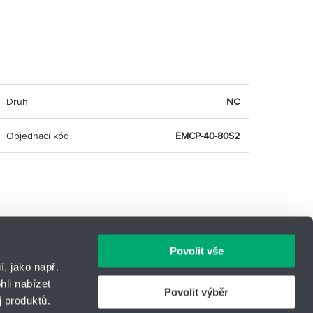
Druh
NC
Objednací kód
EMCP-40-80S2
Povolit vše
, jako např.
li nabízet
Povolit výběr
 produktů.
IČO: 14869446