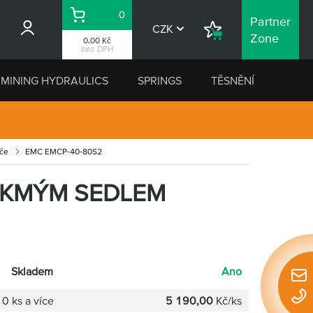
0
Partner
Košík
CZK
Nákupní
Zone
0,00 Kč
seznam
bez DPH
MINING HYDRAULICS
SPRINGS
TĚSNĚNÍ
ěče
EMC EMCP-40-80S2
ŠIKMÝM SEDLEM
Skladem
Ano
Rychl
konta
0 ks a více
5 190,00
Kč/ks