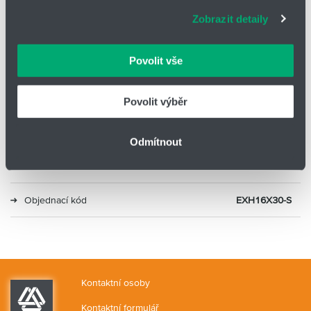
adekvátní informace a správné fungování stránek. S
Zobrazit detaily
vašimi údaji zacházíme citlivě, děkujeme za projevení
Typ
Mini saně
důvěry.
Povolit vše
Průměr
16
Zdvih (mm)
30
Povolit výběr
Alternativa 1
SLS-16-30-P-A
Odmítnout
Alternativa 2
MXH16-30Z
Objednací kód
EXH16X30-S
Kontaktní osoby
Kontaktní formulář