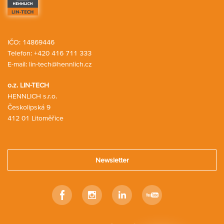
IČO: 14869446
Telefon:
+420 416 711 333
E-mail:
lin-tech@hennlich.cz
o.z. LIN-TECH
HENNLICH s.r.o.
Českolipská 9
412 01 Litoměřice
Newsletter
Facebook
Instagram
Linkedin
Youtube