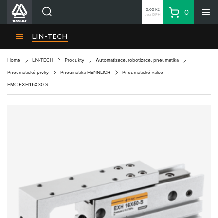
0,00 Kč
0
bez DPH
Košík
Hledat
Divize HENNLICH
LIN-TECH
Produkty
Home
LIN-TECH
Produkty
Automatizace, robotizace, pneumatika
Aktuality
Pneumatické prvky
Pneumatika HENNLICH
Pneumatické válce
Blog
EMC EXH16X30-S
Kariéra
O firmě
Kontakty
CS
Přihlásit se
CZK
Nákupní seznam