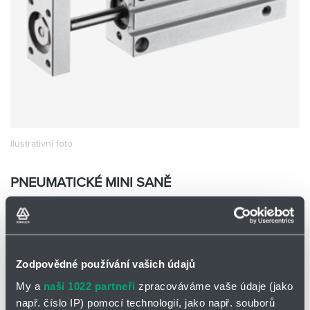
Partner
Zone
Ilustrativní foto
PNEUMATICKÉ MINI SANĚ
EXH16X30-S
EMC EXH16X30-S
Skladem
Ano
Zodpovědné používání vašich údajů
0 ks a více
3 570,00
Kč/ks
My a
naši 1022 partneři
zpracováváme vaše údaje (jako
3 570,00
Kč
např. číslo IP) pomocí technologií, jako např. souborů