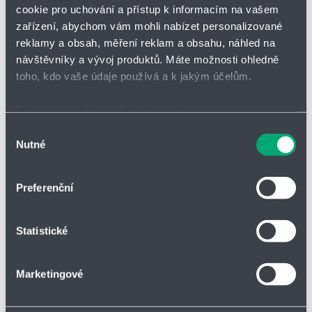
Přidat
Hlídací
cookie pro uchování a přístup k informacím na vašem
Bez DPH
na
pes
zařízení, abychom vám mohli nabízet personalizované
nákupní
-
reklamy a obsah, měření reklam a obsahu, náhled na
seznam
zahájit
minus
plus
sledová
návštěvníky a vývoj produktů. Máte možnosti ohledně
toho, kdo vaše údaje používá a k jakým účelům.
Vložit do košíku
Pokud to povolíte, rádi bychom také:
Shromažďovali informace o vaší geografické poloze,
Výběr
Nutné
které mohou být přesné na několik metrů
souhlasu
Identifikovali vaše zařízení pomocí aktivního
Vložit do poptávky
skenování pro konkrétní charakteristiky (otisk prstu)
Preferenční
Zjistěte více o tom, jak zpracováváme vaše osobní
údaje, a nastavte si předvolby v
části s podrobnostmi
.
Statistické
Svůj souhlas můžete kdykoliv změnit nebo odvolat v
části Prohlášení o souborech cookie.
Parametry
Marketingové
Soubory cookies a další technologie nám pomáhají
zlepšovat naše služby. Rádi bychom vám nabídli
Druh zboží
Válce