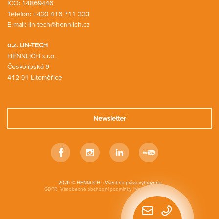
IČO: 14869446
Telefon:
+420 416 711 333
E-mail:
lin-tech@hennlich.cz
o.z. LIN-TECH
HENNLICH s.r.o.
Českolipská 9
412 01 Litoměřice
Newsletter
Facebook
Instagram
Linkedin
Youtube
2026 © HENNLICH - Všechna práva vyhrazena
GDPR
Všeobecné obchodní podmínky
Nastavení cookies
Rychlý
kontakt