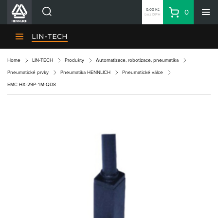
0,00 Kč
0
bez DPH
Košík
Hledat
Divize HENNLICH
LIN-TECH
Produkty
Home
LIN-TECH
Produkty
Automatizace, robotizace, pneumatika
Aktuality
Pneumatické prvky
Pneumatika HENNLICH
Pneumatické válce
Blog
EMC HX-29P-1M-QD8
Kariéra
O firmě
Kontakty
CS
Přihlásit se
CZK
Nákupní seznam