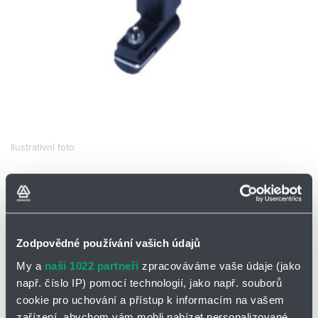
Partner
Zone
Ilustrativní foto
MAGNETICKÝ SNÍMAČ
HX-29P-1M-QD8
EMC HX-29P-1M-QD8
Zodpovědné používání vašich údajů
Skladem
Ne
My a
naši 1022 partneři
zpracováváme vaše údaje (jako
0 ks a více
435,00
Kč/ks
např. číslo IP) pomocí technologií, jako např. souborů
cookie pro uchování a přístup k informacím na vašem
435,00
Kč
zařízení, abychom vám mohli nabízet personalizované