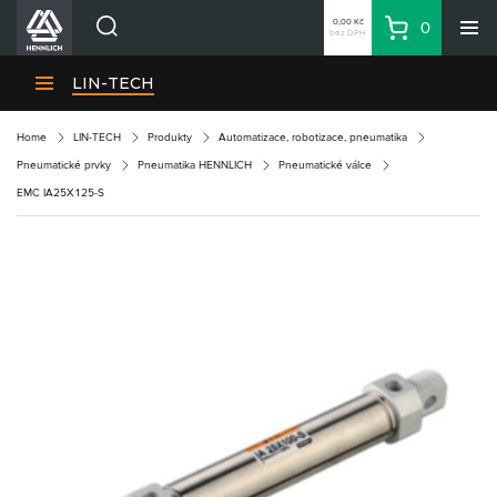
0,00 Kč
0
bez DPH
Košík
Hledat
Divize HENNLICH
LIN-TECH
Produkty
Home
LIN-TECH
Produkty
Automatizace, robotizace, pneumatika
Aktuality
Pneumatické prvky
Pneumatika HENNLICH
Pneumatické válce
Blog
EMC IA25X125-S
Kariéra
O firmě
Kontakty
CS
Přihlásit se
CZK
Nákupní seznam