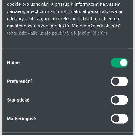
Přidat
Hlídací
cookie pro uchování a přístup k informacím na vašem
Bez DPH
na
pes
zařízení, abychom vám mohli nabízet personalizované
nákupní
-
reklamy a obsah, měření reklam a obsahu, náhled na
seznam
zahájit
minus
plus
sledová
návštěvníky a vývoj produktů. Máte možnosti ohledně
toho, kdo vaše údaje používá a k jakým účelům.
Vložit do košíku
Pokud to povolíte, rádi bychom také:
Shromažďovali informace o vaší geografické poloze,
Výběr
Nutné
které mohou být přesné na několik metrů
souhlasu
Identifikovali vaše zařízení pomocí aktivního
Vložit do poptávky
skenování pro konkrétní charakteristiky (otisk prstu)
Preferenční
Zjistěte více o tom, jak zpracováváme vaše osobní
údaje, a nastavte si předvolby v
části s podrobnostmi
.
Statistické
Svůj souhlas můžete kdykoliv změnit nebo odvolat v
části Prohlášení o souborech cookie.
Parametry
Marketingové
Soubory cookies a další technologie nám pomáhají
zlepšovat naše služby. Rádi bychom vám nabídli
Druh zboží
Válce