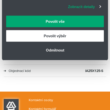
adekvátní informace a správné fungování stránek. S
Zobrazit detaily
vašimi údaji zacházíme citlivě, děkujeme za projevení
Typ
ISO 6432
důvěry.
Povolit vše
Průměr
25
Zdvih (mm)
125
Povolit výběr
Alternativa 1
DSNU-25-125-P-A
Odmítnout
Alternativa 2
CD85N25-125-B
Objednací kód
IA25X125-S
Kontaktní osoby
Kontaktní formulář