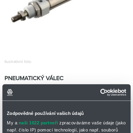
Partner
Zone
Ilustrativní foto
PNEUMATICKÝ VÁLEC
IA25X125-S
EMC IA25X125-S
Skladem
Ano
Zodpovědné používání vašich údajů
0 ks a více
825,00
Kč/ks
My a
naši 1022 partneři
zpracováváme vaše údaje (jako
825,00
Kč
např. číslo IP) pomocí technologií, jako např. souborů