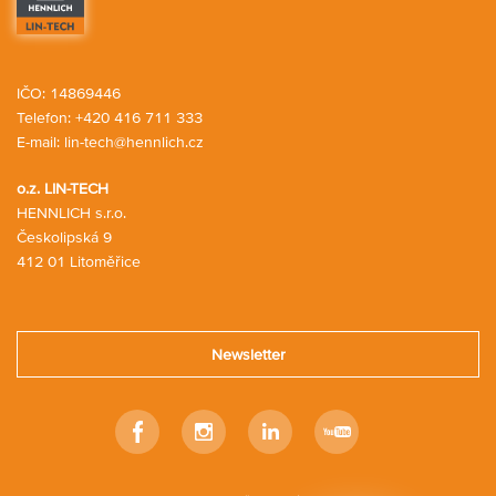
IČO: 14869446
Telefon:
+420 416 711 333
E-mail:
lin-tech@hennlich.cz
o.z. LIN-TECH
HENNLICH s.r.o.
Českolipská 9
412 01 Litoměřice
Newsletter
Facebook
Instagram
Linkedin
Youtube