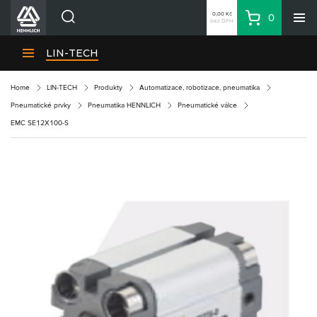
0,00 Kč
0
bez DPH
Košík
Hledat
Divize HENNLICH
LIN-TECH
Produkty
Home
LIN-TECH
Produkty
Automatizace, robotizace, pneumatika
Aktuality
Pneumatické prvky
Pneumatika HENNLICH
Pneumatické válce
Blog
EMC SE12X100-S
Kariéra
O firmě
Kontakty
CS
Přihlásit se
CZK
Nákupní seznam