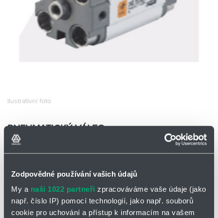
Partner
Zone
Ilustrativní foto
PNEUMATICKÝ VÁLEC
SE12X100-S
EMC SE12X100-S
Skladem
Ano
Zodpovědné používání vašich údajů
0 ks a více
705,00
Kč/ks
My a
naši 1022 partneři
zpracováváme vaše údaje (jako
např. číslo IP) pomocí technologií, jako např. souborů
705,00
Kč
cookie pro uchování a přístup k informacím na vašem