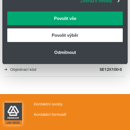
Zobrazit detaily
vašimi údaji zacházíme citlivě, děkujeme za projevení
důvěry.
Typ
Kompaktní UNITOP
Povolit vše
Průměr
12
Povolit výběr
Zdvih (mm)
100
Odmítnout
Alternativa 1
ADVU-12-100-P-A
Objednací kód
SE12X100-S
Kontaktní osoby
Kontaktní formulář