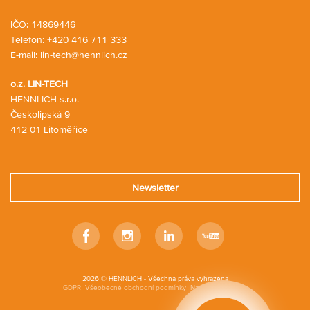
IČO: 14869446
Telefon:
+420 416 711 333
E-mail:
lin-tech@hennlich.cz
o.z. LIN-TECH
HENNLICH s.r.o.
Českolipská 9
412 01 Litoměřice
Newsletter
Facebook
Instagram
Linkedin
Youtube
2026 © HENNLICH - Všechna práva vyhrazena
GDPR
Všeobecné obchodní podmínky
Nastavení cookies