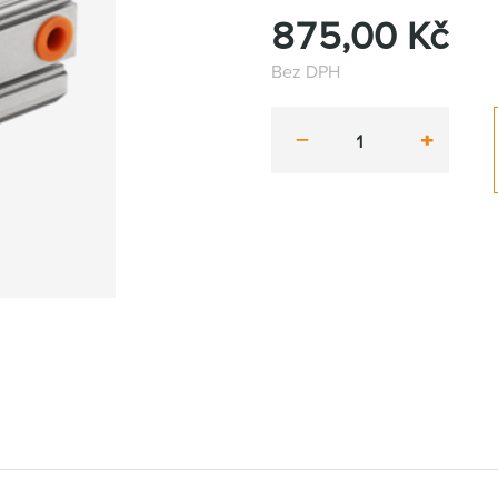
875,00
Kč
Bez DPH
minus
plus