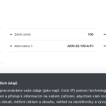
Zdvih (mm)
100
Alternativa 1
ADN-32-100-A-P-I
šich údajů
pracováváme vaše údaje (jako např. číslo IP) pomocí technologií
ání a přístup k informacím na vašem zařízení, abychom vám moh
o.z. LIN-TECH
 obsah, měření reklam a obsahu, náhled na návštěvníky a vývoj
HENNLICH s.r.o.