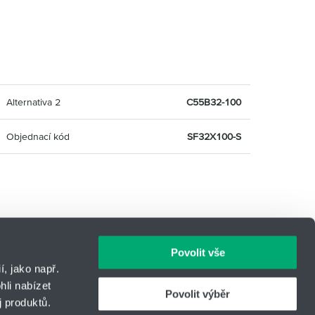
Alternativa 2
C55B32-100
Objednací kód
SF32X100-S
Povolit vše
, jako např.
li nabízet
Povolit výběr
 produktů.
IČO: 14869446