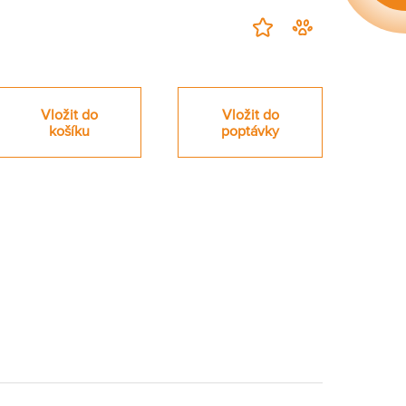
Přidat
Hlídací
na
pes
nákupní
-
seznam
zahájit
Vložit do
Vložit do
sledování
košíku
poptávky