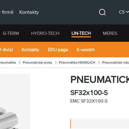
 firmě
Kontakty
CS
Hledat
DE
G-TERM
HYDRO-TECH
LIN-TECH
MERES
EN
 divizi
Kontakty
EDU page
E-veletrh
pneumatika
Pneumatické prvky
Pneumatika HENNLICH
Pneumatické vál
PNEUMATIC
SF32x100-S
EMC SF32X100-S