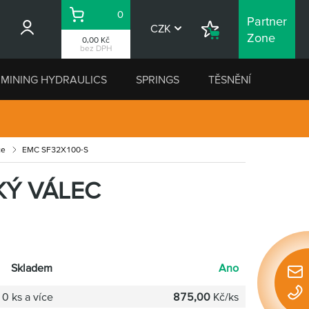
0
Partner
Košík
CZK
Nákupní
Zone
0,00 Kč
seznam
bez DPH
MINING HYDRAULICS
SPRINGS
TĚSNĚNÍ
ce
EMC SF32X100-S
KÝ VÁLEC
Skladem
Ano
Rychl
konta
0 ks a více
875,00
Kč/ks