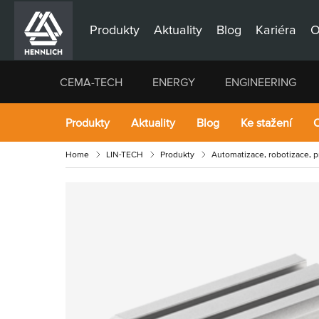
Produkty
Aktuality
Blog
Kariéra
O
CEMA-TECH
ENERGY
ENGINEERING
Produkty
Aktuality
Blog
Ke stažení
O
Home
LIN-TECH
Produkty
Automatizace, robotizace, 