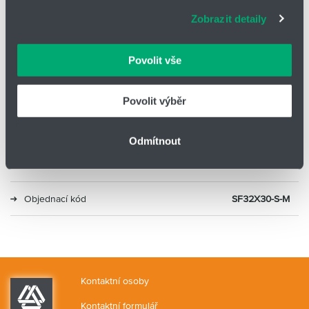
adekvátní informace a správné fungování stránek. S
Zobrazit detaily
vašimi údaji zacházíme citlivě, děkujeme za projevení
Typ
Kompaktní ISO 21287
důvěry.
Povolit vše
Průměr
32
Zdvih (mm)
30
Povolit výběr
Alternativa 1
ADN-32-30-A-P-A
Odmítnout
Alternativa 2
C55B32-30M
Objednací kód
SF32X30-S-M
Kontaktní osoby
Kontaktní formulář