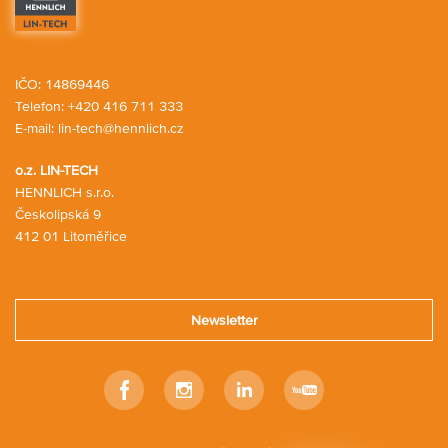
IČO: 14869446
Telefon:
+420 416 711 333
E-mail:
lin-tech@hennlich.cz
o.z. LIN-TECH
HENNLICH s.r.o.
Českolipská 9
412 01 Litoměřice
Newsletter
Facebook
Instagram
Linkedin
Youtube