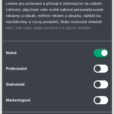
Přidat
Hlídací
cookie pro uchování a přístup k informacím na vašem
Bez DPH
na
pes
zařízení, abychom vám mohli nabízet personalizované
nákupní
-
reklamy a obsah, měření reklam a obsahu, náhled na
seznam
zahájit
minus
plus
sledová
návštěvníky a vývoj produktů. Máte možnosti ohledně
toho, kdo vaše údaje používá a k jakým účelům.
Vložit do košíku
Pokud to povolíte, rádi bychom také:
Shromažďovali informace o vaší geografické poloze,
Výběr
Nutné
které mohou být přesné na několik metrů
souhlasu
Identifikovali vaše zařízení pomocí aktivního
Vložit do poptávky
skenování pro konkrétní charakteristiky (otisk prstu)
Preferenční
Zjistěte více o tom, jak zpracováváme vaše osobní
údaje, a nastavte si předvolby v
části s podrobnostmi
.
Statistické
Svůj souhlas můžete kdykoliv změnit nebo odvolat v
části Prohlášení o souborech cookie.
Parametry
Marketingové
Soubory cookies a další technologie nám pomáhají
zlepšovat naše služby. Rádi bychom vám nabídli
Druh zboží
Válce