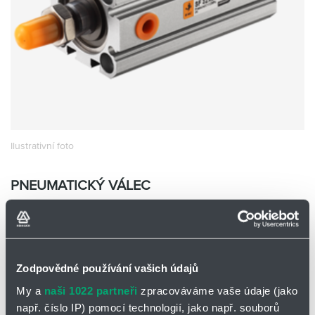
Partner
Zone
Ilustrativní foto
PNEUMATICKÝ VÁLEC
SF32X30-S-M
EMC SF32X30-S-M
Skladem
Ano
Zodpovědné používání vašich údajů
0 ks a více
670,00
Kč/ks
My a
naši 1022 partneři
zpracováváme vaše údaje (jako
670,00
Kč
např. číslo IP) pomocí technologií, jako např. souborů