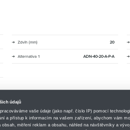
Zdvih (mm)
20
Alternativa 1
ADN-40-20-A-P-A
šich údajů
pracováváme vaše údaje (jako např. číslo IP) pomocí technologií
ání a přístup k informacím na vašem zařízení, abychom vám moh
o.z. LIN-TECH
 obsah, měření reklam a obsahu, náhled na návštěvníky a vývoj
HENNLICH s.r.o.