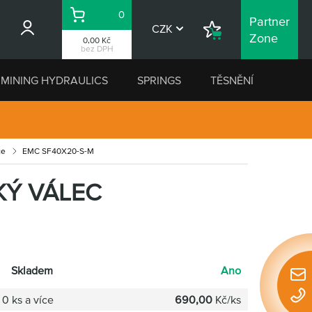
0
Partner
Košík
CZK
Nákupní
Zone
0,00 Kč
seznam
bez DPH
MINING HYDRAULICS
SPRINGS
TĚSNĚNÍ
ce
EMC SF40X20-S-M
KÝ VÁLEC
Skladem
Ano
Rychl
konta
0 ks a více
690,00
Kč/ks