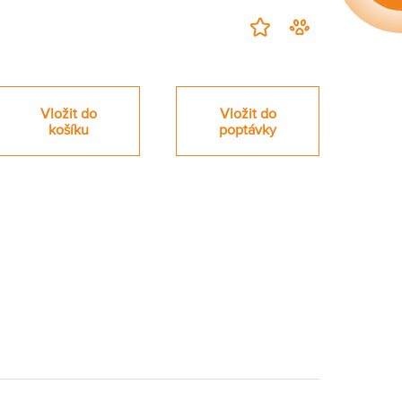
Přidat
Hlídací
na
pes
nákupní
-
seznam
zahájit
Vložit do
Vložit do
sledování
košíku
poptávky