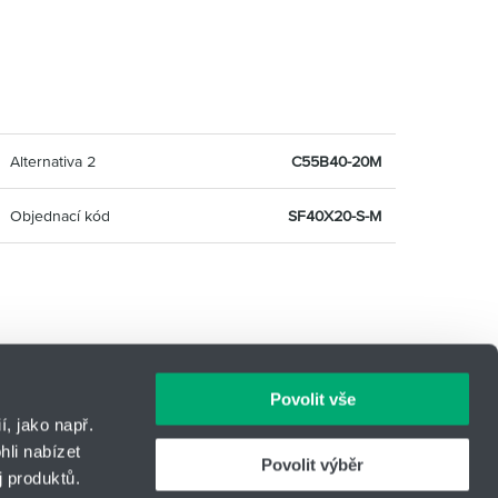
Alternativa 2
C55B40-20M
Objednací kód
SF40X20-S-M
Povolit vše
, jako např.
li nabízet
Povolit výběr
 produktů.
IČO: 14869446