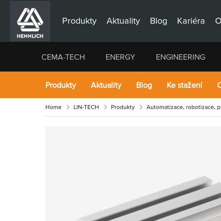
Produkty
Aktuality
Blog
Kariéra
O
CEMA-TECH
ENERGY
ENGINEERING
Produkty
Aktuality
Blog
Ke stažení
O
Home
LIN-TECH
Produkty
Automatizace, robotizace, 