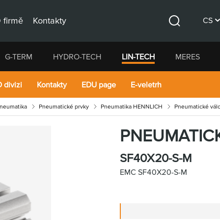
 firmě
Kontakty
CS
Hledat
DE
G-TERM
HYDRO-TECH
LIN-TECH
MERES
EN
 divizi
Kontakty
EDU page
E-veletrh
pneumatika
Pneumatické prvky
Pneumatika HENNLICH
Pneumatické vál
PNEUMATIC
SF40X20-S-M
EMC SF40X20-S-M