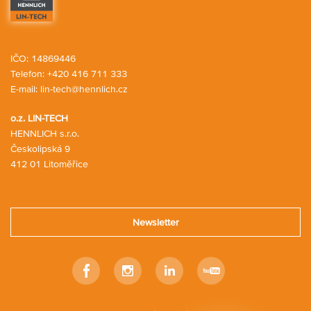
IČO: 14869446
Telefon:
+420 416 711 333
E-mail:
lin-tech@hennlich.cz
o.z. LIN-TECH
HENNLICH s.r.o.
Českolipská 9
412 01 Litoměřice
Newsletter
Facebook
Instagram
Linkedin
Youtube