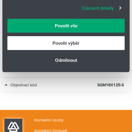
adekvátní informace a správné fungování stránek. S
Zobrazit detaily
vašimi údaji zacházíme citlivě, děkujeme za projevení
Typ
Kompaktní s vedením
důvěry.
Povolit vše
Průměr
16
Zdvih (mm)
125
Povolit výběr
Druh
Kluzné vedení
Odmítnout
Alternativa 2
MGPM16-125Z
Objednací kód
SGM16X125-S
Kontaktní osoby
Kontaktní formulář