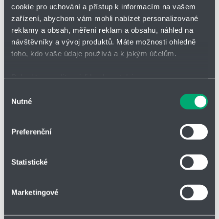
Přidat
Hlídací
cookie pro uchování a přístup k informacím na vašem
Bez DPH
na
pes
zařízení, abychom vám mohli nabízet personalizované
nákupní
-
reklamy a obsah, měření reklam a obsahu, náhled na
seznam
zahájit
minus
plus
sledová
návštěvníky a vývoj produktů. Máte možnosti ohledně
toho, kdo vaše údaje používá a k jakým účelům.
Vložit do košíku
Pokud to povolíte, rádi bychom také:
Shromažďovali informace o vaší geografické poloze,
Výběr
Nutné
které mohou být přesné na několik metrů
souhlasu
Identifikovali vaše zařízení pomocí aktivního
Vložit do poptávky
skenování pro konkrétní charakteristiky (otisk prstu)
Preferenční
Zjistěte více o tom, jak zpracováváme vaše osobní
údaje, a nastavte si předvolby v
části s podrobnostmi
.
Statistické
Svůj souhlas můžete kdykoliv změnit nebo odvolat v
části Prohlášení o souborech cookie.
Parametry
Marketingové
Soubory cookies a další technologie nám pomáhají
zlepšovat naše služby. Rádi bychom vám nabídli
Druh zboží
Válce