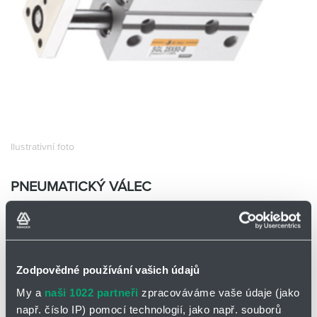
Partner
Zone
Ilustrativní foto
PNEUMATICKÝ VÁLEC
SGM16X125-S
EMC SGM16X125-S
Skladem
Ano
Zodpovědné používání vašich údajů
0 ks a více
2 205,00
Kč/ks
My a
naši 1022 partneři
zpracováváme vaše údaje (jako
2 205,00
Kč
např. číslo IP) pomocí technologií, jako např. souborů