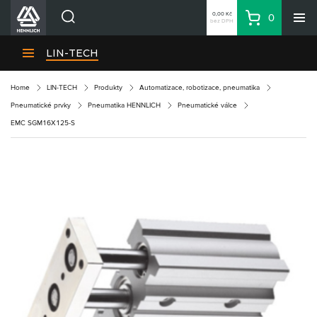
0,00 Kč
0
bez DPH
Košík
Hledat
Divize HENNLICH
LIN-TECH
Produkty
Home
LIN-TECH
Produkty
Automatizace, robotizace, pneumatika
Aktuality
Pneumatické prvky
Pneumatika HENNLICH
Pneumatické válce
Blog
EMC SGM16X125-S
Kariéra
O firmě
Kontakty
CS
Přihlásit se
CZK
Nákupní seznam