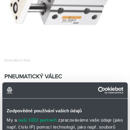
Partner
Zone
Ilustrativní foto
PNEUMATICKÝ VÁLEC
SGM50X150-S
EMC SGM50X150-S
Skladem
Ano
Zodpovědné používání vašich údajů
0 ks a více
5 895,00
Kč/ks
My a
naši 1022 partneři
zpracováváme vaše údaje (jako
5 895,00
Kč
např. číslo IP) pomocí technologií, jako např. souborů