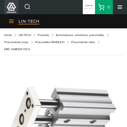
0,00 Kč
0
bez DPH
Košík
Hledat
Divize HENNLICH
LIN-TECH
Produkty
Home
LIN-TECH
Produkty
Automatizace, robotizace, pneumatika
Aktuality
Pneumatické prvky
Pneumatika HENNLICH
Pneumatické válce
Blog
EMC SGM50X150-S
Kariéra
O firmě
Kontakty
CS
Přihlásit se
CZK
Nákupní seznam