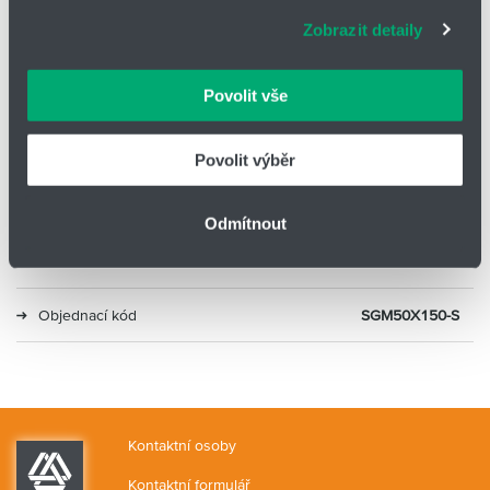
adekvátní informace a správné fungování stránek. S
Zobrazit detaily
vašimi údaji zacházíme citlivě, děkujeme za projevení
Typ
Kompaktní s vedením
důvěry.
Povolit vše
Průměr
50
Zdvih (mm)
150
Povolit výběr
Druh
Kluzné vedení
Odmítnout
Alternativa 2
MGPM50-150Z
Objednací kód
SGM50X150-S
Kontaktní osoby
Kontaktní formulář