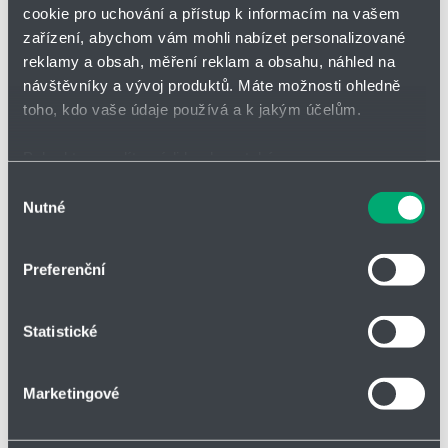
Přidat
Hlídací
cookie pro uchování a přístup k informacím na vašem
Bez DPH
na
pes
zařízení, abychom vám mohli nabízet personalizované
nákupní
-
reklamy a obsah, měření reklam a obsahu, náhled na
seznam
zahájit
minus
plus
sledová
návštěvníky a vývoj produktů. Máte možnosti ohledně
toho, kdo vaše údaje používá a k jakým účelům.
Vložit do košíku
Pokud to povolíte, rádi bychom také:
Shromažďovali informace o vaší geografické poloze,
Výběr
Nutné
které mohou být přesné na několik metrů
souhlasu
Identifikovali vaše zařízení pomocí aktivního
Vložit do poptávky
skenování pro konkrétní charakteristiky (otisk prstu)
Preferenční
Zjistěte více o tom, jak zpracováváme vaše osobní
údaje, a nastavte si předvolby v
části s podrobnostmi
.
Statistické
Svůj souhlas můžete kdykoliv změnit nebo odvolat v
části Prohlášení o souborech cookie.
Parametry
Marketingové
Soubory cookies a další technologie nám pomáhají
zlepšovat naše služby. Rádi bychom vám nabídli
Druh zboží
Válce