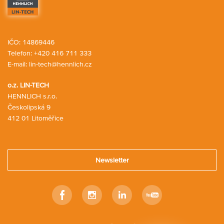
IČO: 14869446
Telefon:
+420 416 711 333
E-mail:
lin-tech@hennlich.cz
o.z. LIN-TECH
HENNLICH s.r.o.
Českolipská 9
412 01 Litoměřice
Newsletter
Facebook
Instagram
Linkedin
Youtube