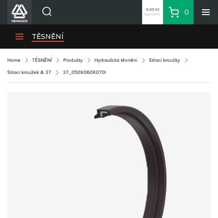
0,00 Kč
0
bez DPH
Košík
Hledat
Divize HENNLICH
TĚSNĚNÍ
Produkty
Home
TĚSNĚNÍ
Produkty
Hydraulická těsnění
Stírací kroužky
Aktuality
Stírací kroužek A 37
37_050X060X070I
Blog
Kariéra
O firmě
Kontakty
CS
Přihlásit se
CZK
Nákupní seznam