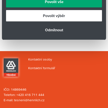
Povolit vše
Materiál
Nerez, AISI 316
Povolit výběr
Alternativa 2
KQG2T06-02
Odmítnout
Objednací kód
SPB06-02S1G
Kontaktní osoby
Kontaktní formulář
IČO: 14869446
Telefon:
+420 416 711 444
E-mail:
tesneni@hennlich.cz