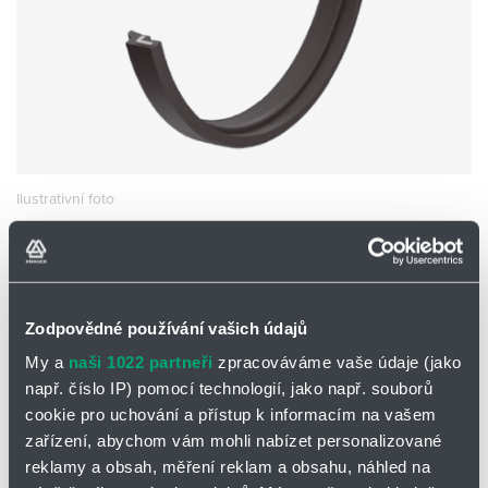
Partner
Zone
Ilustrativní foto
STÍRACÍ KROUŽEK A 37
50 x 60 x 7/10 (I)
37_050X060X070I
Zodpovědné používání vašich údajů
Skladem
Ne
My a
naši 1022 partneři
zpracováváme vaše údaje (jako
např. číslo IP) pomocí technologií, jako např. souborů
Cena na vyžádání
cookie pro uchování a přístup k informacím na vašem
Přidat
Hlídací
zařízení, abychom vám mohli nabízet personalizované
na
pes
reklamy a obsah, měření reklam a obsahu, náhled na
nákupní
-
minus
plus