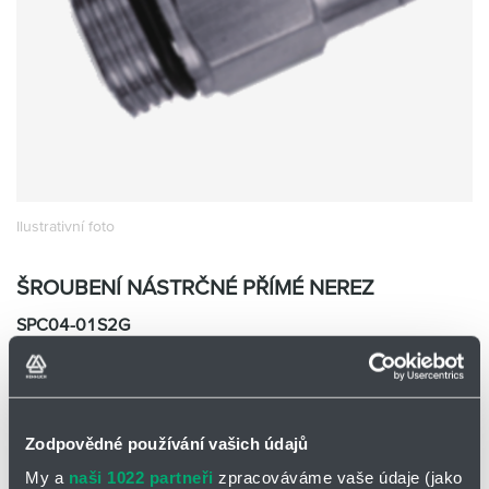
Partner
Zone
Ilustrativní foto
ŠROUBENÍ NÁSTRČNÉ PŘÍMÉ NEREZ
SPC04-01S2G
EMC SPC04-01S2G
Skladem
Ano
0 ks a více
175,00
Kč/ks
Zodpovědné používání vašich údajů
175,00
Kč
My a
naši 1022 partneři
zpracováváme vaše údaje (jako