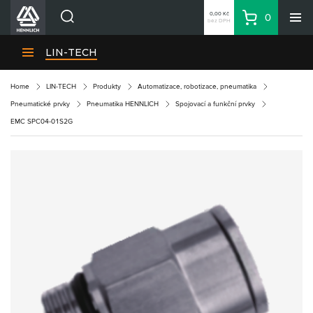
0,00 Kč
0
bez DPH
Košík
Hledat
Divize HENNLICH
LIN-TECH
Produkty
Home
LIN-TECH
Produkty
Automatizace, robotizace, pneumatika
Aktuality
Pneumatické prvky
Pneumatika HENNLICH
Spojovací a funkční prvky
Blog
EMC SPC04-01S2G
Kariéra
O firmě
Kontakty
CS
Přihlásit se
CZK
Nákupní seznam