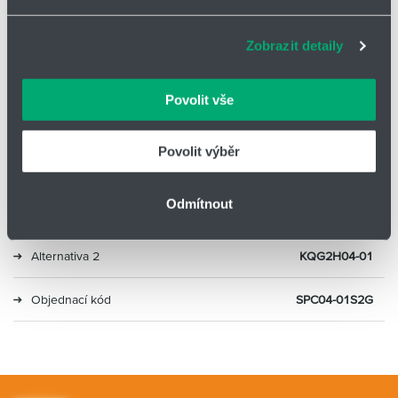
zlepšovat naše služby. Rádi bychom vám nabídli
adekvátní informace a správné fungování stránek. S
Typ
Nerezové šroubení přímé
Zobrazit detaily
vašimi údaji zacházíme citlivě, děkujeme za projevení
důvěry.
Průměr
4
Povolit vše
Velikost závitu
G1/8
Povolit výběr
Materiál
Nerez, AISI 304
Odmítnout
Alternativa 1
NPQR-DK-G18-Q4
Alternativa 2
KQG2H04-01
Objednací kód
SPC04-01S2G