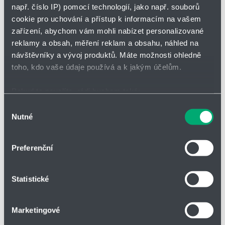
Přidat
Hlídací
např. číslo IP) pomocí technologií, jako např. souborů
Bez DPH
na
pes
cookie pro uchování a přístup k informacím na vašem
nákupní
-
zařízení, abychom vám mohli nabízet personalizované
seznam
zahájit
minus
plus
sledová
reklamy a obsah, měření reklam a obsahu, náhled na
návštěvníky a vývoj produktů. Máte možnosti ohledně
toho, kdo vaše údaje používá a k jakým účelům.
Vložit do košíku
Pokud to povolíte, rádi bychom také:
Shromažďovali informace o vaší geografické poloze,
Výběr
Nutné
které mohou být přesné na několik metrů
souhlasu
Vložit do poptávky
Identifikovali vaše zařízení pomocí aktivního
skenování pro konkrétní charakteristiky (otisk prstu)
Preferenční
Zjistěte více o tom, jak zpracováváme vaše osobní
údaje, a nastavte si předvolby v
části s podrobnostmi
.
Statistické
Svůj souhlas můžete kdykoliv změnit nebo odvolat v
Parametry
části Prohlášení o souborech cookie.
Marketingové
Soubory cookies a další technologie nám pomáhají
Druh zboží
Šroubení a funkční prvky