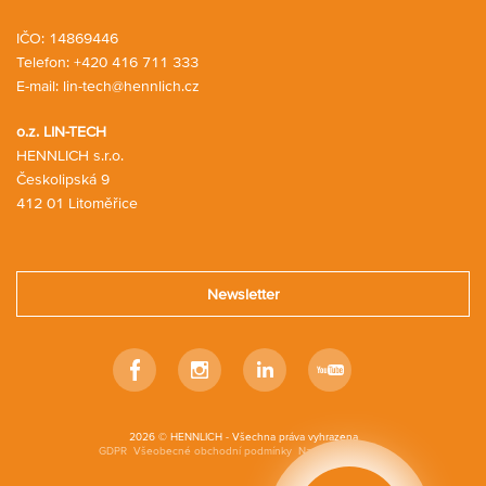
IČO: 14869446
Telefon:
+420 416 711 333
E-mail:
lin-tech@hennlich.cz
o.z. LIN-TECH
HENNLICH s.r.o.
Českolipská 9
412 01 Litoměřice
Newsletter
Facebook
Instagram
Linkedin
Youtube
2026 © HENNLICH - Všechna práva vyhrazena
GDPR
Všeobecné obchodní podmínky
Nastavení cookies