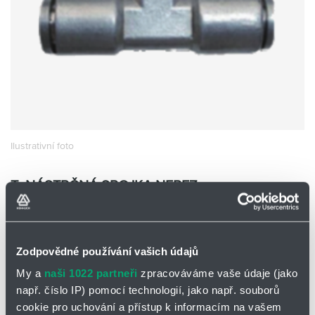
Partner
Zone
Ilustrativní foto
T- NÁSTRČNÁ SPOJKA NEREZ
SPE08-S1
EMC SPE08S1
Skladem
Ano
Zodpovědné používání vašich údajů
0 ks a více
420,00
Kč/ks
My a
naši 1022 partneři
zpracováváme vaše údaje (jako
např. číslo IP) pomocí technologií, jako např. souborů
420,00
Kč
cookie pro uchování a přístup k informacím na vašem