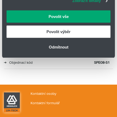
Zobrazit detaily
vašimi údaji zacházíme citlivě, děkujeme za projevení
důvěry.
Typ
T nerezové šroubení
Povolit vše
Průměr
8
Povolit výběr
Materiál
Nerez, AISI 316
Odmítnout
Alternativa 2
KQG2T08-00
Objednací kód
SPE08-S1
Kontaktní osoby
Kontaktní formulář