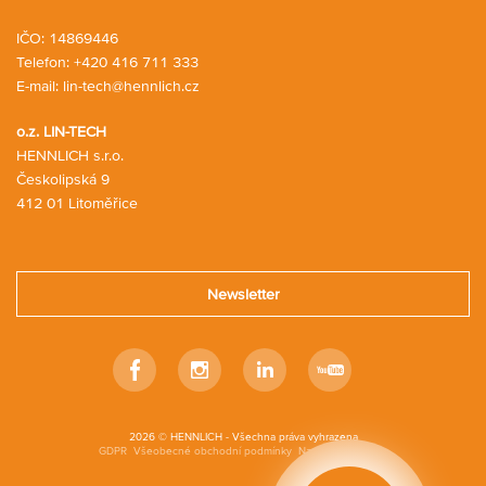
IČO: 14869446
Telefon:
+420 416 711 333
E-mail:
lin-tech@hennlich.cz
o.z. LIN-TECH
HENNLICH s.r.o.
Českolipská 9
412 01 Litoměřice
Newsletter
Facebook
Instagram
Linkedin
Youtube
2026 © HENNLICH - Všechna práva vyhrazena
GDPR
Všeobecné obchodní podmínky
Nastavení cookies