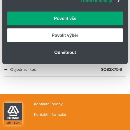
Zobrazit detaily
vašimi údaji zacházíme citlivě, děkujeme za projevení
důvěry.
Typ
Kompaktní s krátkým zdvihem
Povolit vše
Průměr
32
Povolit výběr
Zdvih (mm)
75
Odmítnout
Alternativa 2
CDQ2B32-75DZ
Objednací kód
SQ32X75-S
Kontaktní osoby
Kontaktní formulář