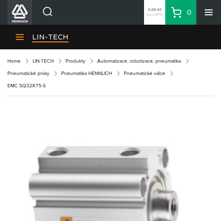
0,00 Kč
0
bez DPH
Košík
Hledat
Divize HENNLICH
LIN-TECH
Produkty
Home
LIN-TECH
Produkty
Automatizace, robotizace, pneumatika
Aktuality
Pneumatické prvky
Pneumatika HENNLICH
Pneumatické válce
Blog
EMC SQ32X75-S
Kariéra
O firmě
Kontakty
CS
Přihlásit se
CZK
Nákupní seznam