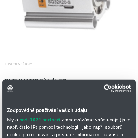
Partner
Zone
Ilustrativní foto
PNEUMATICKÝ VÁLEC
SQ32X75-S
EMC SQ32X75-S
Skladem
Ano
Zodpovědné používání vašich údajů
0 ks a více
935,00
Kč/ks
My a
naši 1022 partneři
zpracováváme vaše údaje (jako
např. číslo IP) pomocí technologií, jako např. souborů
935,00
Kč
cookie pro uchování a přístup k informacím na vašem